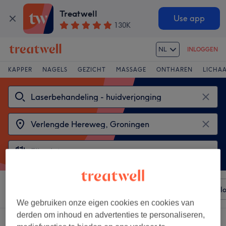
Treatwell
Use app
130K
NL
INLOGGEN
KAPPER
NAGELS
GEZICHT
MASSAGE
ONTHAREN
LICHA
Sorteer op
Elke prijs
Voorzieningen
Merken
Sal
We gebruiken onze eigen cookies en cookies van
derden om inhoud en advertenties te personaliseren,
2 salons met: