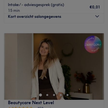
Intake/ - adviesgesprek (gratis)
€0,01
15 min
Kort overzicht salongegevens
Maandag
09:30
–
17:45
Dinsdag
09:00
–
15:45
Woensdag
09:00
–
17:15
Donderdag
09:30
–
17:45
Vrijdag
09:00
–
17:15
Zaterdag
09:30
–
14:15
Zondag
Gesloten
Als u bij Beautycare Groningen binnenkomt merkt u dat
er een gemoedelijke sfeer is. U voelt zich meteen op uw
gemak. Hetgeen wij belangrijk vinden. Een salon moet
geen drempel zijn om naar toe te gaan, maar
toegankelijk zijn voor alle doelgroepen, van jong tot oud
Beautycare Next Level
en voor mannen en vrouwen. U kunt bij ons terecht voor