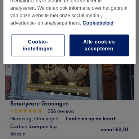
mediafuncties te bieden en ons verkeer te
laserbehandeling - huidverjonging in de buurt van Verlengde
Hereweg, Groningen
analyseren. We delen ook informatie over het gebruik
van onze website met onze social media-,
advertentie- en analysepartners.
Cookiebeleid
Cookie-
Alle cookies
instellingen
accepteren
Beautycare Groningen
4,8
256 reviews
Hereweg, Groningen
Laat zien op de kaart
Carbon laserpeeling
vanaf
€0,01
45 min