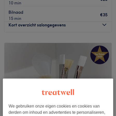
10 min
Bilnaad
€35
15 min
Kort overzicht salongegevens
Maandag
Gesloten
Dinsdag
10:00
–
19:00
Woensdag
10:00
–
19:00
Donderdag
10:00
–
21:00
Vrijdag
10:00
–
19:00
Zaterdag
10:00
–
17:00
Zondag
Gesloten
De sfeer in Skincare Beauty Bar is chique, leuk en lekker
informeel.
Het team: 7 jaar ervaring; het team bestaat uit 2
We gebruiken onze eigen cookies en cookies van
personen en stagiaires.
derden om inhoud en advertenties te personaliseren,