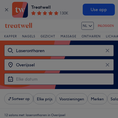
Treatwell
Use app
130K
NL
INLOGGEN
KAPPER
NAGELS
GEZICHT
MASSAGE
ONTHAREN
LICHA
Sorteer op
Elke prijs
Voorzieningen
Merken
Sal
12 salons met:
laserontharen in Overijssel