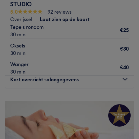
STUDIO
5,0
92 reviews
Overijssel
Laat zien op de kaart
Tepels rondom
€25
30 min
Oksels
€30
30 min
Wanger
€40
30 min
Kort overzicht salongegevens
Maandag
10:00
–
19:00
Dinsdag
10:00
–
19:00
Woensdag
10:00
–
19:00
Donderdag
Gesloten
Vrijdag
10:00
–
19:00
Zaterdag
10:00
–
15:00