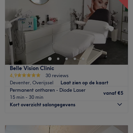
Vrijdag
08:00
–
16:30
Zaterdag
Gesloten
Zondag
Gesloten
Sfeer in de salon: Kwaliteit, expertise en laagdrempelig
Producten: ZO Skin Health & Paula’s Choice
Ervaring: BSc. Huidtherapeuten
Specialiteiten: Huidverbetering en laserontharing
Belle Vision Clinic
Vervoer: Station Kampen Zuid, ca. 1km
4,9
30 reviews
Deventer, Overijssel
Laat zien op de kaart
Go to venue
Permanent ontharen - Diode Laser
vanaf
€5
15 min - 30 min
Kort overzicht salongegevens
Maandag
11:45
–
13:00
Dinsdag
19:00
–
20:00