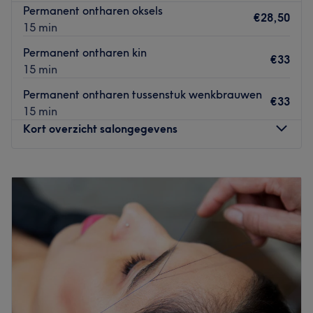
Permanent ontharen oksels
om jouw ontspanning en beauty!
€28,50
15 min
Go to venue
Permanent ontharen kin
€33
15 min
Permanent ontharen tussenstuk wenkbrauwen
€33
15 min
Kort overzicht salongegevens
Maandag
09:00
–
17:00
Dinsdag
09:00
–
21:00
Woensdag
Gesloten
Donderdag
09:00
–
17:00
Vrijdag
Gesloten
Zaterdag
09:00
–
14:00
Zondag
Gesloten
Beauty by Thence in Enschede is een moderne