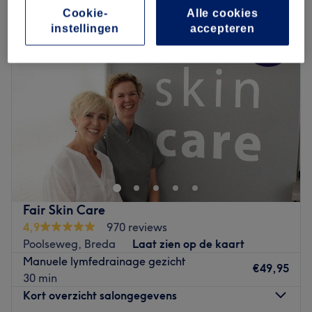
Cookie-
Alle cookies
instellingen
accepteren
Fair Skin Care
4,9
970 reviews
Poolseweg, Breda
Laat zien op de kaart
Manuele lymfedrainage gezicht
€49,95
30 min
Kort overzicht salongegevens