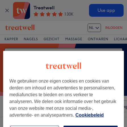
Treatwell
Use app
130K
NL
INLOGGEN
KAPPER
NAGELS
GEZICHT
MASSAGE
ONTHAREN
LICHA
We gebruiken onze eigen cookies en cookies van
derden om inhoud en advertenties te personaliseren,
mediafuncties te bieden en ons verkeer te
analyseren. We delen ook informatie over het gebruik
Sorteer op
Salons
Expresaanbiedingen
Beoordelin
van onze website met onze social media-,
advertentie- en analysepartners.
Cookiebeleid
Een salon met:
lymfedrainage in Poolseweg, Breda