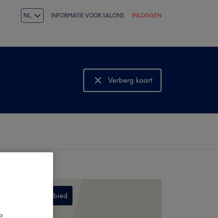
NL
INFORMATIE VOOR SALONS
INLOGGEN
Verberg kaart
Bekijk kaart
Zoek dit gebied
,
e