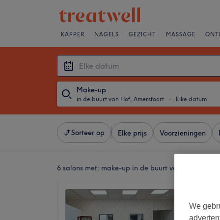
KAPPER
NAGELS
GEZICHT
MASSAGE
ONT
Make-up
in de buurt van Hof, Amersfoort
・
Elke datum
Sorteer op
Elke prijs
Voorzieningen
6 salons met:
make-up in de buurt van Hof, Amers
Soulki
4,5
We gebru
Koestra
adverten