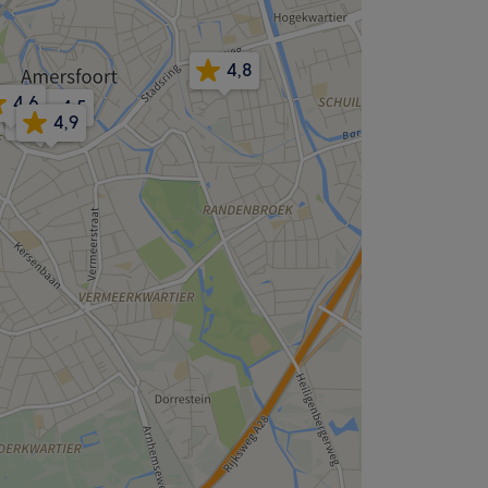
4,8
4,6
4,5
4,7
4,9