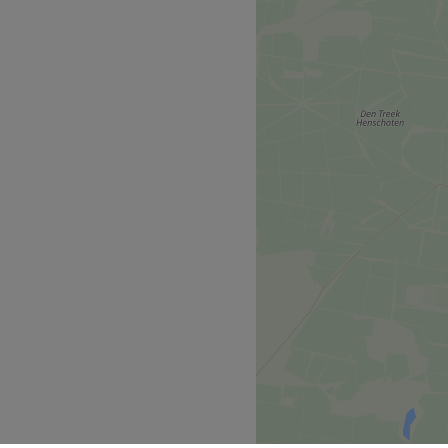
uty bedrijf met meer dan
irstyling en special effects.
ists en hairstylisten)
bekend om hun persoonlijke,
e verder gaat dan slechts
e penselen in iemands
tralen zonder een dikke
ertoe doet. We combineren
ak in onze creatieve
eer voelen als een
en kille, sfeerloze salon.
Go to venue