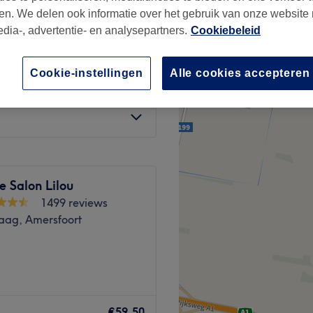
en. We delen ook informatie over het gebruik van onze website
edia-, advertentie- en analysepartners.
Cookiebeleid
Cookie-instellingen
Alle cookies accepteren
€50
le Salon Lilou
1499 reviews
aag, Amersfoort
aar stijl, comfort en
biedt een breed scala aan
€59,50