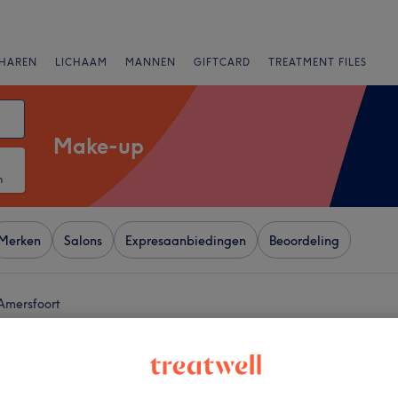
HAREN
LICHAAM
MANNEN
GIFTCARD
TREATMENT FILES
Make-up
m
Merken
Salons
Expresaanbiedingen
Beoordeling
 Amersfoort
+
aar & Huid (Ladies
−
2030 reviews