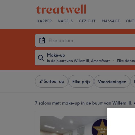
KAPPER
NAGELS
GEZICHT
MASSAGE
ONT
Make-up
in de buurt van Willem III, Amersfoort
・
Elke datu
Sorteer op
Elke prijs
Voorzieningen
7 salons met:
make-up in de buurt van Willem III,
Jona H
only)
4,9