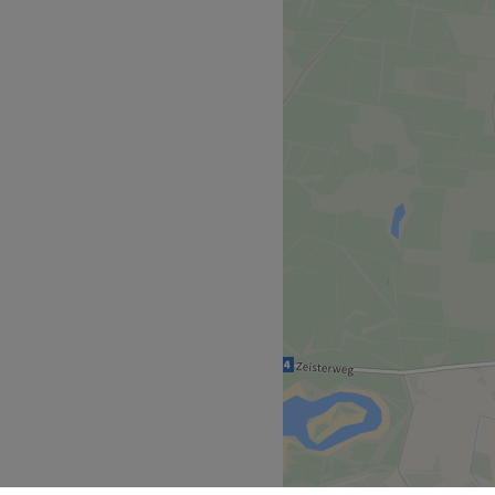
uty bedrijf met meer dan
irstyling en special effects.
ists en hairstylisten)
bekend om hun persoonlijke,
e verder gaat dan slechts
e penselen in iemands
tralen zonder een dikke
ertoe doet. We combineren
ak in onze creatieve
eer voelen als een
en kille, sfeerloze salon.
Go to venue