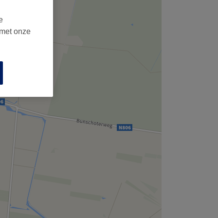
e
 met onze