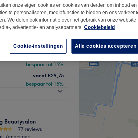
iken onze eigen cookies en cookies van derden om inhoud en
ort
ties te personaliseren, mediafuncties te bieden en ons verkeer t
ren
en. We delen ook informatie over het gebruik van onze website
edia-, advertentie- en analysepartners.
Cookiebeleid
vanaf
€0,85
bespaar tot 15%
Cookie-instellingen
Alle cookies accepteren
vanaf
€0,85
bespaar tot 15%
vanaf
€29,75
bespaar tot 15%
ng Beautysalon
77 reviews
at, Amersfoort