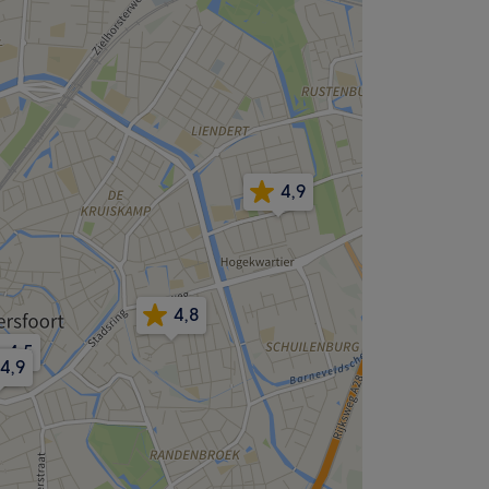
4,9
4,8
4,5
,7
4,9