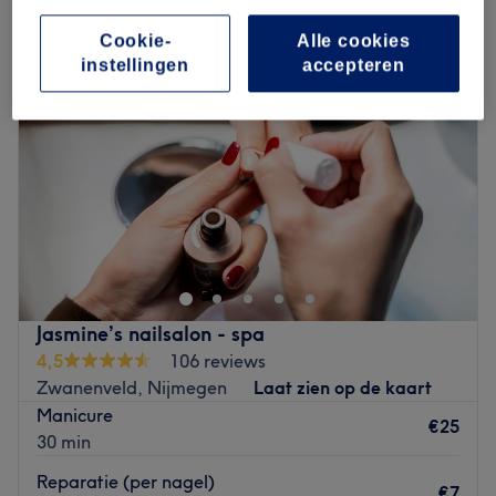
Cookie-
Alle cookies
instellingen
accepteren
Jasmine’s nailsalon - spa
4,5
106 reviews
Zwanenveld, Nijmegen
Laat zien op de kaart
Manicure
€25
30 min
Reparatie (per nagel)
€7