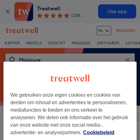
Treatwell
Use app
130K
NL
INLOGGEN
KAPPER
NAGELS
GEZICHT
MASSAGE
ONTHAREN
LICHA
We gebruiken onze eigen cookies en cookies van
derden om inhoud en advertenties te personaliseren,
mediafuncties te bieden en ons verkeer te
Sorteer op
Elke prijs
Salons
Expresaanbiedingen
analyseren. We delen ook informatie over het gebruik
van onze website met onze social media-,
advertentie- en analysepartners.
Cookiebeleid
Een salon met:
manicure in Dukenburg, Nijmegen