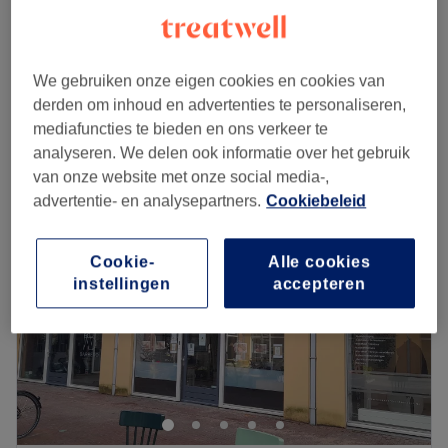
€20
45 min
Mini Manicure
€9
15 min
We gebruiken onze eigen cookies en cookies van
Kort overzicht salongegevens
derden om inhoud en advertenties te personaliseren,
mediafuncties te bieden en ons verkeer te
analyseren. We delen ook informatie over het gebruik
Maandag
Gesloten
van onze website met onze social media-,
Dinsdag
10:00
–
20:00
advertentie- en analysepartners.
Cookiebeleid
Woensdag
Gesloten
Donderdag
Gesloten
Vrijdag
Gesloten
Cookie-
Alle cookies
Zaterdag
Gesloten
instellingen
accepteren
Zondag
10:00
–
18:00
Indulge in your next self-care moment at Nails by Meri,
for nails beauty.
Nearest public transport:
Just a few minutes walk from Zoetermeer, Stadhuis train