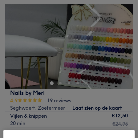
Nails by Meri
4,9
19 reviews
Seghwaert, Zoetermeer
Laat zien op de kaart
€12,50
Vijlen & knippen
20 min
€24,95
Manicure