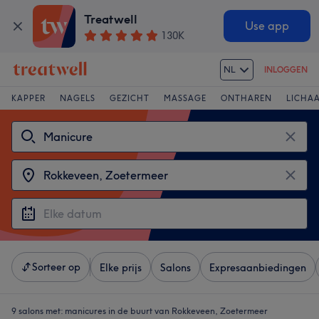
Treatwell
Use app
130K
NL
INLOGGEN
KAPPER
NAGELS
GEZICHT
MASSAGE
ONTHAREN
LICHA
Sorteer op
Elke prijs
Salons
Expresaanbiedingen
9 salons met:
manicures in de buurt van Rokkeveen, Zoetermeer