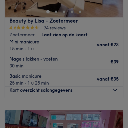
Beauty by Lisa - Zoetermeer
4,6
74 reviews
Zoetermeer
Laat zien op de kaart
Mini manicure
vanaf
€23
15 min - 1 u
Nagels lakken - voeten
€39
30 min
Basic manicure
vanaf
€35
25 min - 1 u 25 min
Kort overzicht salongegevens
Maandag
09:00
–
18:00
Dinsdag
09:00
–
21:00
Woensdag
09:00
–
18:00
Donderdag
09:00
–
21:00