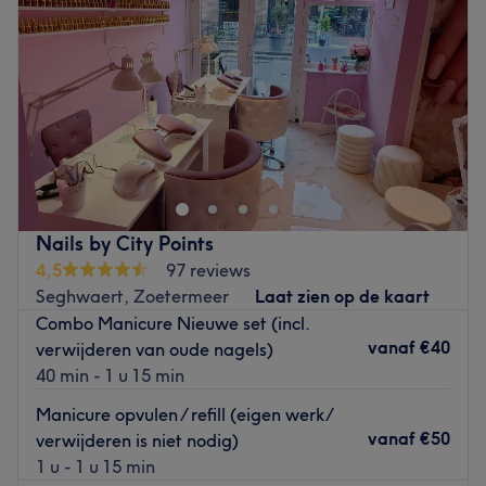
Vrijdag
09:00
–
18:00
Zaterdag
09:00
–
18:00
Zondag
Gesloten
Beauty by Lisa is een schoonheidssalon met een bijzonder
specialisme: wimperextensions. Daarnaast bieden wij
vele andere schoonheidsbehandelingen aan en streven
wij ernaar je schoonheidswensen te vervullen op een
deskundige en zorgvuldige manier. Wij zijn expert op het
Nails by City Points
gebied van wimpers, nagelstyling en
4,5
97 reviews
schoonheidsbehandelingen. Beauty by Lisa werkt
Seghwaert, Zoetermeer
Laat zien op de kaart
exclusief met de merken Blink, MYscara, Shellac &
Combo Manicure Nieuwe set (incl.
Dermalogica.
vanaf
€40
verwijderen van oude nagels)
Go to venue
40 min - 1 u 15 min
Manicure opvulen / refill (eigen werk/
vanaf
€50
verwijderen is niet nodig)
1 u - 1 u 15 min