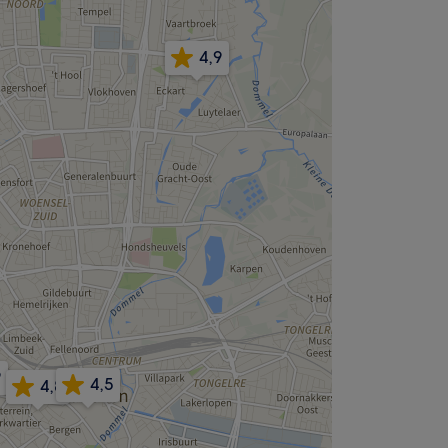
4,9
9
4,5
4,8