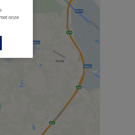
e
 met onze