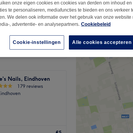
iken onze eigen cookies en cookies van derden om inhoud en
ergenstraat, Eindhoven
ties te personaliseren, mediafuncties te bieden en ons verkeer t
en. We delen ook informatie over het gebruik van onze website
edia-, advertentie- en analysepartners.
Cookiebeleid
€10
Cookie-instellingen
Alle cookies accepteren
's Nails, Eindhoven
179 reviews
Eindhoven
aar je gemakkelijke toegang
verse voorzieningen op
€5