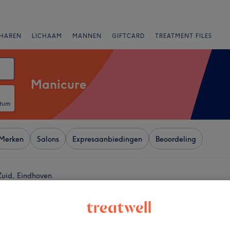
HAREN
LICHAAM
MANNEN
GIFTCARD
TREATMENT FILES
Manicure
atum
Merken
Salons
Expresaanbiedingen
Beoordeling
Zuid, Eindhoven
+
S BEAUTY SALON ,
ven
−
34 reviews