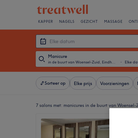
KAPPER
NAGELS
GEZICHT
MASSAGE
ONT
Manicure
in de buurt van Woensel-Zuid, Eindhoven
・
Elke d
Sorteer op
Elke prijs
Voorzieningen
7 salons met:
manicures in de buurt van Woensel-
JGLOW
Eindho
4,9