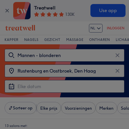
Treatwell
Use app
130K
NL
INLOGGEN
KAPPER
NAGELS
GEZICHT
MASSAGE
ONTHAREN
LICHA
Sorteer op
Elke prijs
Voorzieningen
Merken
Sal
13 salons met: