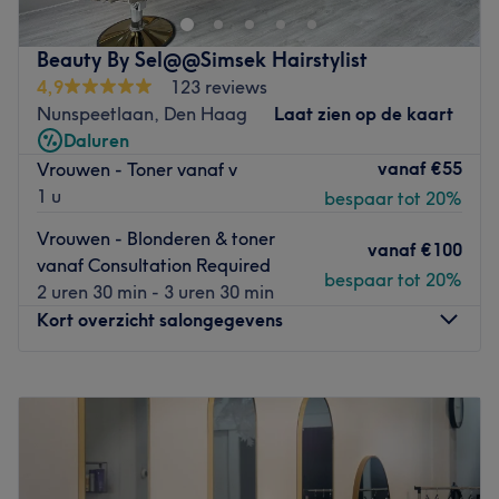
Thomsonplein. Het team bestaat uit allround kappers en
betaald parkeren, krijgt een gratis non-alcoholisch
is altijd op de hoogte van de nieuwste trends en
drankje bij binnenkomst en er wordt Nederlands & Engels
Beauty By Sel@@Simsek Hairstylist
technieken op het gebied van haarmode. Ze helpen je
gesproken.
4,9
123 reviews
graag, adviseren als de beste. Dit allemaal om jou de
Go to venue
Nunspeetlaan, Den Haag
Laat zien op de kaart
haarstijl van je dromen te bezorgen. Ze zijn
Daluren
gespecialiseerd in het knippen van vrouwen, mannen en
vanaf
€55
Vrouwen - Toner vanaf v
kinderen.
1 u
bespaar tot 20%
Go to venue
Vrouwen - Blonderen & toner
vanaf
€100
vanaf Consultation Required
bespaar tot 20%
2 uren 30 min - 3 uren 30 min
Kort overzicht salongegevens
Maandag
Gesloten
Dinsdag
09:30
–
18:00
Woensdag
09:30
–
18:00
Donderdag
09:30
–
18:00
Vrijdag
09:30
–
18:00