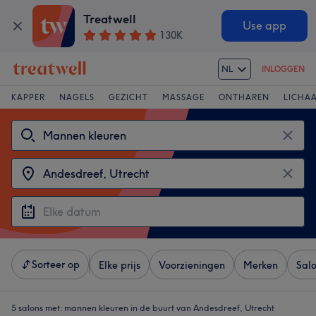
Treatwell
Use app
130K
NL
INLOGGEN
KAPPER
NAGELS
GEZICHT
MASSAGE
ONTHAREN
LICHA
Sorteer op
Elke prijs
Voorzieningen
Merken
Sal
5 salons met:
mannen kleuren in de buurt van Andesdreef, Utrecht