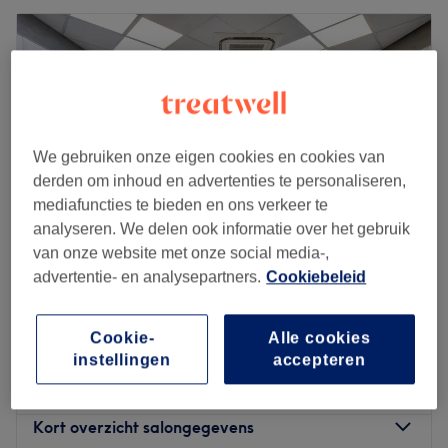
We gebruiken onze eigen cookies en cookies van
derden om inhoud en advertenties te personaliseren,
mediafuncties te bieden en ons verkeer te
analyseren. We delen ook informatie over het gebruik
van onze website met onze social media-,
advertentie- en analysepartners.
Cookiebeleid
Kapsalon Classic
4,8
1499 reviews
Cookie-
Alle cookies
Utrecht
Laat zien op de kaart
instellingen
accepteren
€35
Mannen - kleuren - vanaf
35 min
€40
Kort overzicht salongegevens