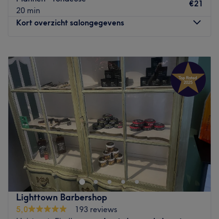
€21
20 min
Kort overzicht salongegevens
Maandag
Gesloten
Dinsdag
08:30
–
18:00
Woensdag
08:30
–
18:00
Donderdag
08:30
–
18:00
Vrijdag
08:30
–
18:00
Zaterdag
08:00
–
16:00
Zondag
Gesloten
Harries Hairline is een moderne salon met eigentijdse
uitstraling, vlakbij het Wilhelminapark in Tilburg. De
kapsalon is geschikt voor jong en oud. In deze sfeervolle
ruimte worden zowel mannen, vrouwen als kinderen
geknipt/gekleurd. Het team voorziet je van een fijne
Lighttown Barbershop
coupe, hiervoor volgen de kappers regelmatig cursussen
5,0
193 reviews
en seminars. Op deze manier blijft het team op de