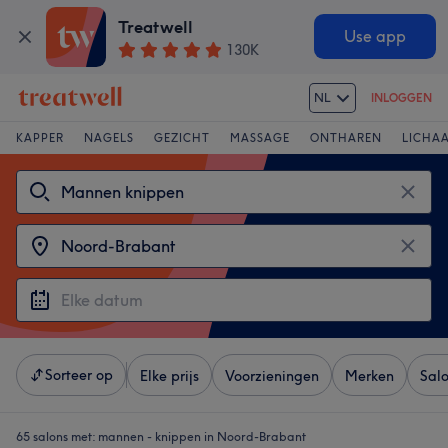
Treatwell
Use app
130K
NL
INLOGGEN
KAPPER
NAGELS
GEZICHT
MASSAGE
ONTHAREN
LICHA
Sorteer op
Elke prijs
Voorzieningen
Merken
Sal
65 salons met:
mannen - knippen in Noord-Brabant