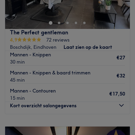
Go to venue
The Perfect gentleman
4,9
72 reviews
Boschdijk, Eindhoven
Laat zien op de kaart
Mannen - Knippen
€27
30 min
Mannen - Knippen & baard trimmen
€32
45 min
Mannen - Contouren
€17,50
15 min
Kort overzicht salongegevens
Maandag
Gesloten
Dinsdag
13:00
–
17:30