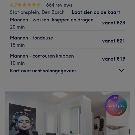
op donderdag als vrijdag een koopavond.
4,7
664 reviews
Go to venue
Stationsplein, Den Bosch
Laat zien op de kaart
Mannen - wassen, knippen en drogen
vanaf
€28
20 min
Mannen - tondeuse
vanaf
€21
15 min
Mannen - contouren knippen
vanaf
€19
10 min
Kort overzicht salongegevens
Maandag
09:00
–
15:00
Dinsdag
09:00
–
15:00
Woensdag
09:00
–
15:00
Donderdag
09:00
–
15:00
Vrijdag
09:00
–
15:00
Zaterdag
09:00
–
15:00
Zondag
Gesloten