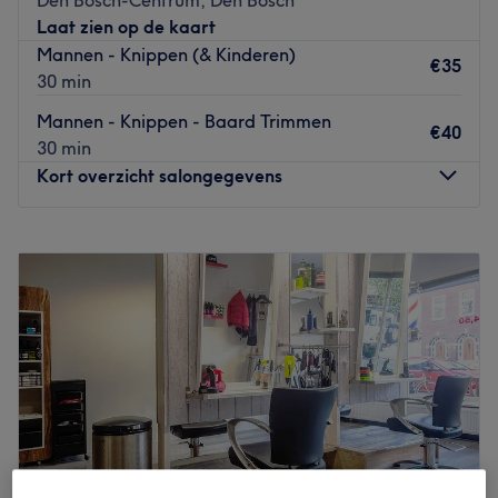
Laat zien op de kaart
Mannen - Knippen (& Kinderen)
€35
30 min
Mannen - Knippen - Baard Trimmen
€40
30 min
Kort overzicht salongegevens
Maandag
Gesloten
Dinsdag
09:30
–
18:00
Woensdag
09:30
–
18:00
Donderdag
09:30
–
20:00
Vrijdag
09:30
–
20:00
Zaterdag
09:30
–
18:00
Zondag
Gesloten
Aan de
Kruisstraat in Den Bosch
vind je
barber Infinity
Barbers
. Hier kun je vakkundig je haar laten
knippen
en