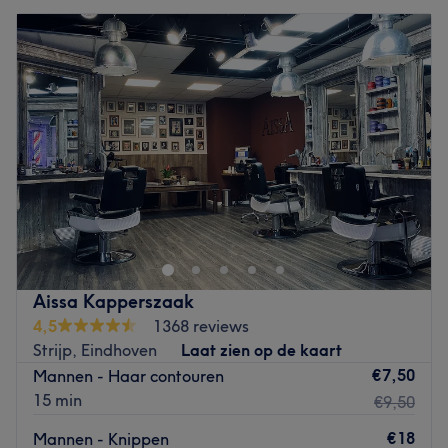
Aissa Kapperszaak
4,5
1368 reviews
Strijp, Eindhoven
Laat zien op de kaart
€7,50
Mannen - Haar contouren
15 min
€9,50
€18
Mannen - Knippen