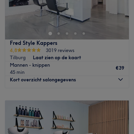
Eigenaresse Miranda is hét gezicht van salon Coiffure
1868 en staat bekend als een enthousiaste, sociale vrouw
met hart voor het vak. De salon is te vinden op het station
van ’s-Hertogenbosch en er is een ruime parkeergarage
aanwezig. Persoonlijke aandacht, uitstekende kwaliteit
Fred Style Kappers
en vakmanschap zijn de ingrediënten die ervoor zorgen
4,8
3019 reviews
dat jij de salon met een geweldige coupe verlaat.
Tilburg
Laat zien op de kaart
Go to venue
Mannen - knippen
€39
45 min
Kort overzicht salongegevens
Maandag
Gesloten
Dinsdag
08:30
–
17:30
Woensdag
08:30
–
17:30
Donderdag
08:30
–
17:30
Vrijdag
09:00
–
17:30
Zaterdag
08:00
–
15:00