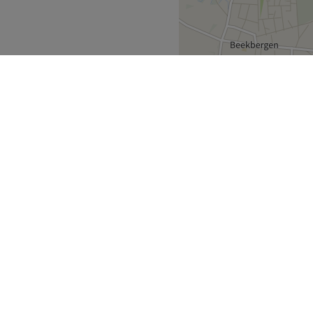
elijke sfeer.
arber)
he producten
Engels, Arabisch en
Go to venue
Apeldoorn
>
ek
Partners
ment Guide
Partner worden
Treatwell Connect Help Centre
ell Giftcard
Treatwell Pro Help Centre