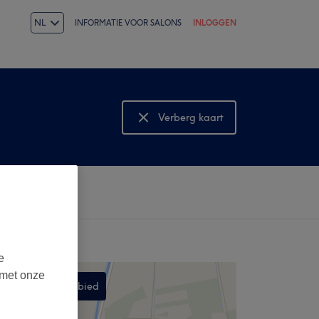
NL
INFORMATIE VOOR SALONS
INLOGGEN
Verberg kaart
Bekijk kaart
e
 met onze
Zoek dit gebied
,