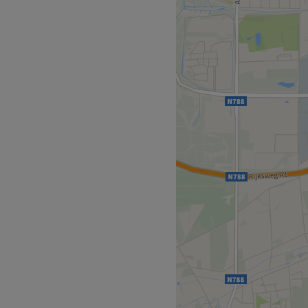
t hier terecht voor
ehandelingen ervaar je een
 de salon verlaat.
Op loopafstand met