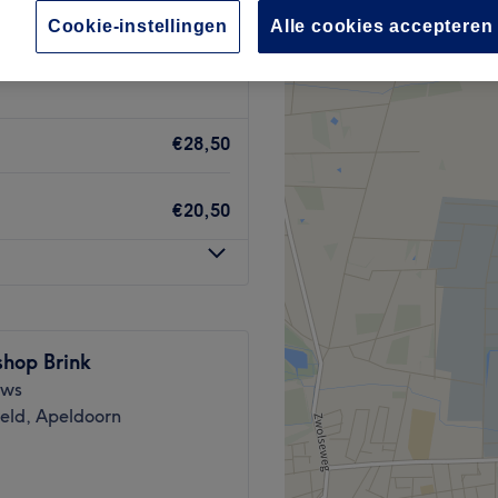
Cookie-instellingen
Alle cookies accepteren
€28,50
€20,50
shop Brink
ews
veld, Apeldoorn