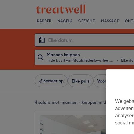
KAPPER
NAGELS
GEZICHT
MASSAGE
ONT
Mannen knippen
in de buurt van Staatsliedenkwartier, Apeldoorn
・
Elke d
Sorteer op
Elke prijs
Voorzieningen
We gebru
4 salons met:
mannen - knippen in de buurt van S
adverten
analyser
Kapsal
social m
4,6
Beekstr