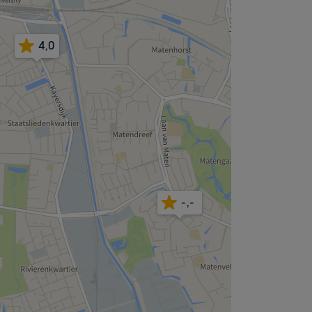
4,0
-,-