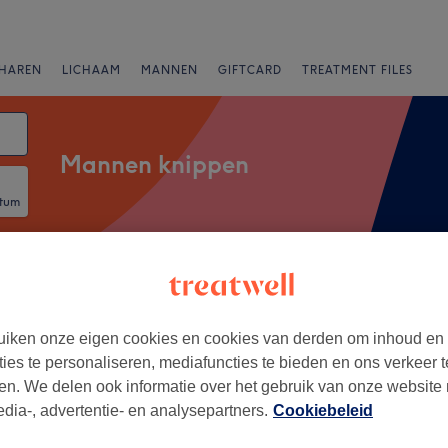
HAREN
LICHAAM
MANNEN
GIFTCARD
TREATMENT FILES
Mannen knippen
atum
Merken
Salons
Expresaanbiedingen
Beoordeling
iken onze eigen cookies en cookies van derden om inhoud en
taatsliedenkwartier, Apeldoorn
ties te personaliseren, mediafuncties te bieden en ons verkeer t
en. We delen ook informatie over het gebruik van onze website
+
on Apeldoorn
edia-, advertentie- en analysepartners.
Cookiebeleid
472 reviews
−
aat, Apeldoorn