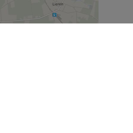
Leaflet
| ©
OpenStreetMap
contributors
Wie zijn wij
Over ons
Join the team
Legal en GDPR