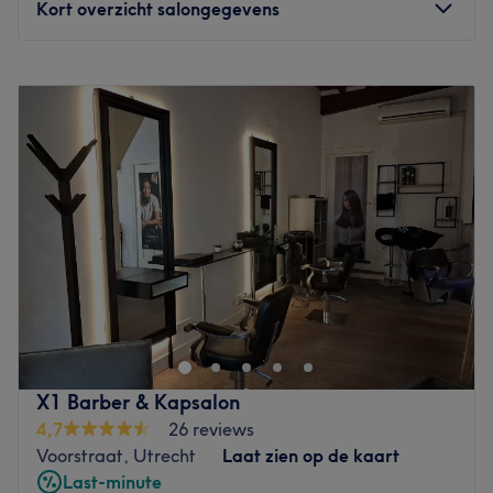
Kort overzicht salongegevens
Maandag
10:00
–
19:00
Dinsdag
10:00
–
19:00
Woensdag
10:00
–
19:00
Donderdag
10:00
–
19:30
Vrijdag
10:00
–
19:00
Zaterdag
10:00
–
18:00
Zondag
12:30
–
17:00
Bij Number 1 Barbershop in Utrecht kun je terecht voor
een groot verscheidenheid aan behandelingen. Deze
Barbershop helpt niet alleen mannen aan een nieuwe
coupe, ook kinderen en studenten zijn welkom in deze
salon! Het vakkundige personeel neemt de tijd en
X1 Barber & Kapsalon
aandacht en geeft je graag advies, zodat je weer naar
4,7
26 reviews
huis gaat met de perfecte look die bij jou past.
Voorstraat, Utrecht
Laat zien op de kaart
Dichtsbijzijnde openbaar vervoer
: Busstation op 10
Last-minute
minuten loop afstand