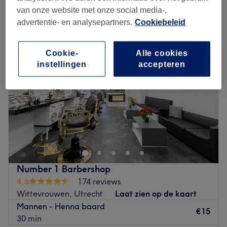
mannen - natuurlijke haarkleuring in de buurt van Tivoli Vredenburg,
van onze website met onze social media-,
Utrecht
advertentie- en analysepartners.
Cookiebeleid
Cookie-
Alle cookies
instellingen
accepteren
Number 1 Barbershop
4,6
174 reviews
Wittevrouwen, Utrecht
Laat zien op de kaart
Mannen - Henna baard
€15
30 min