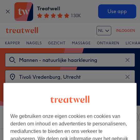
Treatwell
Use app
130K
NL
INLOGGEN
KAPPER
NAGELS
GEZICHT
MASSAGE
ONTHAREN
LICHA
We gebruiken onze eigen cookies en cookies van
Sorteer op
Elke prijs
Salons
Expresaanbiedingen
derden om inhoud en advertenties te personaliseren,
mediafuncties te bieden en ons verkeer te
2 salons met:
analyseren. We delen ook informatie over het gebruik