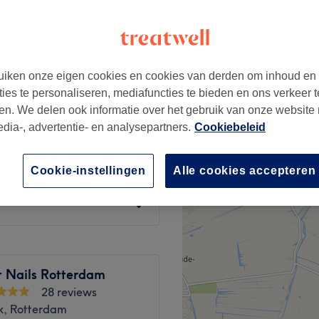
iken onze eigen cookies en cookies van derden om inhoud en
lish € 79,00
€20
ties te personaliseren, mediafuncties te bieden en ons verkeer t
en. We delen ook informatie over het gebruik van onze website
euren) € 74,00
edia-, advertentie- en analysepartners.
Cookiebeleid
€20
ch Manicure € 84,00
Cookie-instellingen
Alle cookies accepteren
€20
t Nails Rotterdam
28 reviews
k, Rotterdam