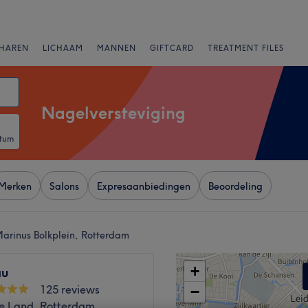
HAREN
LICHAAM
MANNEN
GIFTCARD
TREATMENT FILES
Nagelversteviging
atum
Merken
Salons
Expresaanbiedingen
Beoordeling
Marinus Bolkplein, Rotterdam
+
au
125 reviews
−
e Land, Rotterdam