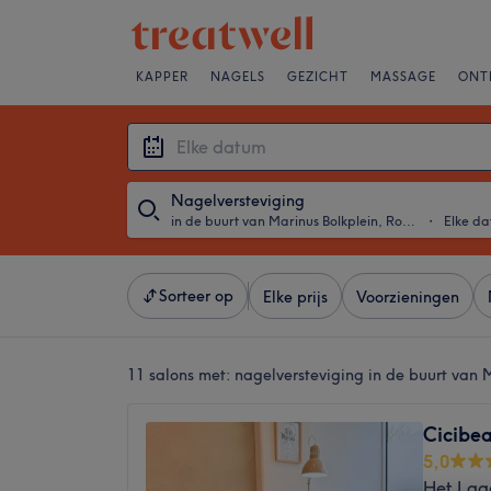
KAPPER
NAGELS
GEZICHT
MASSAGE
ONT
Nagelversteviging
in de buurt van Marinus Bolkplein, Rotterdam
・
Elke d
Sorteer op
Elke prijs
Voorzieningen
11 salons met:
nagelversteviging in de buurt van 
Cicibe
5,0
Het Lag