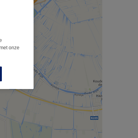
e
 met onze