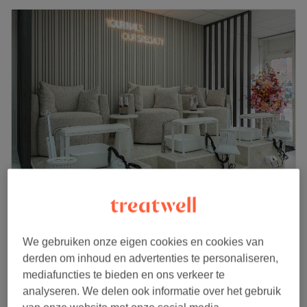
Ezoncs Beautysalon Utrecht
4,8
469 reviews
Utrecht
Laat zien op de kaart
We gebruiken onze eigen cookies en cookies van
Daluren en last-minute
derden om inhoud en advertenties te personaliseren,
vanaf
€4,50
Nail Extension Fix
mediafuncties te bieden en ons verkeer te
15 min - 25 min
bespaar tot 50%
analyseren. We delen ook informatie over het gebruik