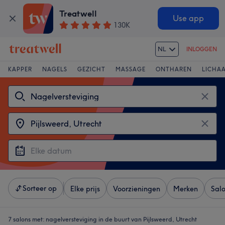
Treatwell
Use app
130K
NL
INLOGGEN
KAPPER
NAGELS
GEZICHT
MASSAGE
ONTHAREN
LICHA
Sorteer op
Elke prijs
Voorzieningen
Merken
Sal
7 salons met:
nagelversteviging in de buurt van Pijlsweerd, Utrecht