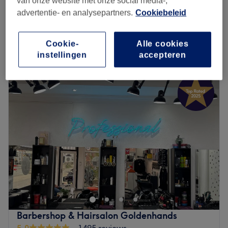
van onze website met onze social media-,
vanaf
€3
No Nail Extension Fix
advertentie- en analysepartners.
Cookiebeleid
10 min - 20 min
bespaar tot 50%
Kort overzicht salongegevens
Cookie-
Alle cookies
instellingen
accepteren
Maandag
10:00
–
21:00
Dinsdag
10:00
–
21:00
Woensdag
10:00
–
21:00
Donderdag
10:00
–
21:00
Vrijdag
10:00
–
21:00
Zaterdag
10:00
–
21:00
Zondag
11:00
–
21:00
Welcome to Ezoncs Beauty Salon Utrecht. Our salon
provides 100% vegan biab, semi permanent, acrylics and
pedicure nail treatment with in-house developed vegan
and hypoallergenic products. You are welcome regardless
of who you are as we strive to provide a personalised
Barbershop & Hairsalon Goldenhands
experience for you. Whatever treatment you choose, you
5,0
1495 reviews