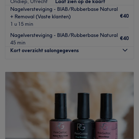
Ondiep, Utrecht
Laat zien op de kaart
Nagelversteviging - BIAB/Rubberbase Natural
€40
+ Removal (Vaste klanten)
1 u 15 min
Nagelversteviging - BIAB/Rubberbase Natural
€40
45 min
Kort overzicht salongegevens
Maandag
Gesloten
Dinsdag
09:00
–
17:00
Woensdag
09:00
–
17:00
Donderdag
09:00
–
17:00
Vrijdag
09:00
–
17:00
Zaterdag
09:00
–
15:00
Zondag
Gesloten
Bij
Haar & Nagel boutique
- in Ondiep te
Utrecht
- kun
je terecht voor
verschillende kappersbehandelingen en