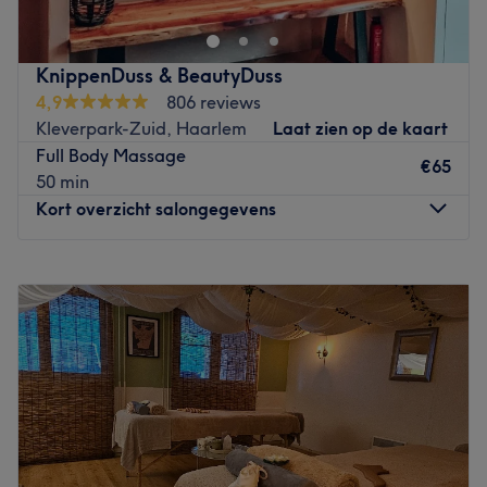
assortiment aan schoonheidsbehandelingen die gericht
zijn op ontspanning, huidverzorging en huidverbetering.
Probeer bijvoorbeeld de ontspannende hot stone-
KnippenDuss & BeautyDuss
lichaamsmassage of één van de fijne facials waar je
4,9
806 reviews
gezicht zienderogen van opknapt. Je zult de salon
Kleverpark-Zuid, Haarlem
Laat zien op de kaart
stralend verlaten, welke behandeling je ook kiest.
Full Body Massage
€65
Go to venue
50 min
Kort overzicht salongegevens
Maandag
Gesloten
Dinsdag
08:30
–
17:15
Woensdag
08:30
–
20:00
Donderdag
Gesloten
Vrijdag
08:30
–
17:30
Zaterdag
08:30
–
14:00
Zondag
Gesloten
BeautyDuss is een mini spa in Haarlem. Ze werken met