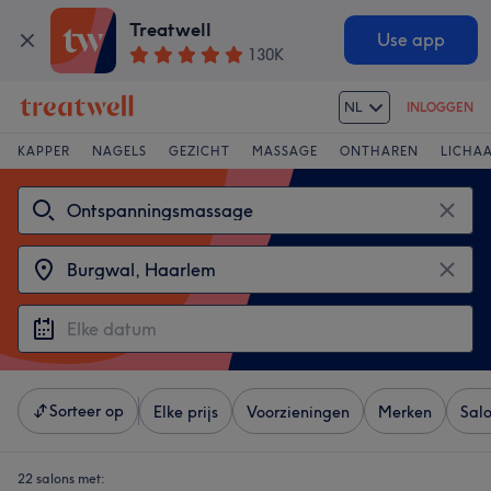
Treatwell
Use app
130K
NL
INLOGGEN
KAPPER
NAGELS
GEZICHT
MASSAGE
ONTHAREN
LICHA
Sorteer op
Elke prijs
Voorzieningen
Merken
Sal
22 salons met: