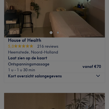
Zondag
Gesloten
Met onze jarenlange ervaring bent u bij ons op de juiste
plek voor een lekkere ontspannings massage, Thaise
massage en nog veel meer. Bent u op zoek naar iets
specifieks, bel ons dan gerust op voor vragen.
Go to venue
House of Health
5,0
216 reviews
Heemstede, Noord-Holland
Laat zien op de kaart
Ontspanningsmassage
vanaf
€70
1 u - 1 u 30 min
Kort overzicht salongegevens
Maandag
08:00
–
15:00
Dinsdag
08:00
–
14:00
Woensdag
08:00
–
15:00
Donderdag
08:00
–
14:30