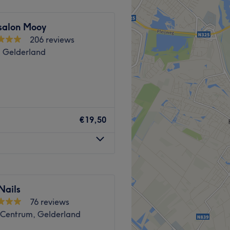
dicure • Sugaring –
salon Mooy
BIAB – met of zonder nail art
206 reviews
 Gelderland
Go to venue
 waar zorg en comfort
n unieke wellnesservaring te
€19,50
ation Presikhaaf.
Nails
rkers die zorg dragen voor
76 reviews
ijk en streven ernaar om aan
Centrum, Gelderland