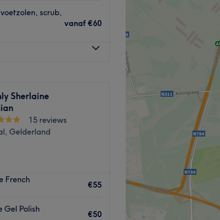
 van ProVoet en weet precies
voetzolen, scrub,
vanaf
€60
or meer dan alleen
kunnen in de watten gelegd
 worden. Daarnaast kun je
staat hoog in het vaandel en
odat je tijdens de
ly Sherlaine
 gemak zult voelen.
cian
15 reviews
Go to venue
al, Gelderland
. Mooie, verzorgde nagels
e French
n Arnhem kun je terecht voor
€55
Bogna is een zeer ervaren
ken, van natuurlijk ogende
 Gel Polish
€50
t. Ook als je