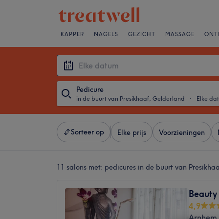
KAPPER
NAGELS
GEZICHT
MASSAGE
ONT
Pedicure
in de buurt van Presikhaaf, Gelderland
・
Elke da
Sorteer op
Elke prijs
Voorzieningen
11 salons met:
pedicures in de buurt van Presikha
Beauty 
4,9
Arnhem,