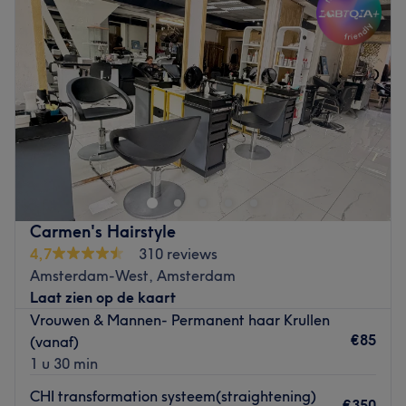
Woensdag
09:30
–
13:00
De extra’s: De kapsalon ligt dicht bij een aantal bus- en
Donderdag
09:30
–
21:00
tramhaltes, waardoor je er snel en gemakkelijk kunt
Vrijdag
09:30
–
17:00
komen.
Zaterdag
09:30
–
17:00
Go to venue
Zondag
Gesloten
Bij Xandra’s Hairstyling is iedereen welkom voor een
heerlijke opfrisbeurt van je kapsel. Gedurende de
behandeling laat het team niet alleen haar expertise zien
maar ook haar creativiteit. Of je nou enkel je haar wilt
laten bijpunten of voor een compleet nieuw kapsel komt,
Carmen's Hairstyle
het team weet wat haar te doen staat. Tijdens de
4,7
310 reviews
behandeling worden producten van moroccanoil en
Amsterdam-West, Amsterdam
mydentity gebruikt, zodat jouw coupe niet alleen in een
Laat zien op de kaart
nieuw jasje wordt gestoken maar ook nog eens glanst als
Vrouwen & Mannen- Permanent haar Krullen
nooit tevoren.
€85
(vanaf)
Go to venue
1 u 30 min
CHI transformation systeem(straightening)
€350