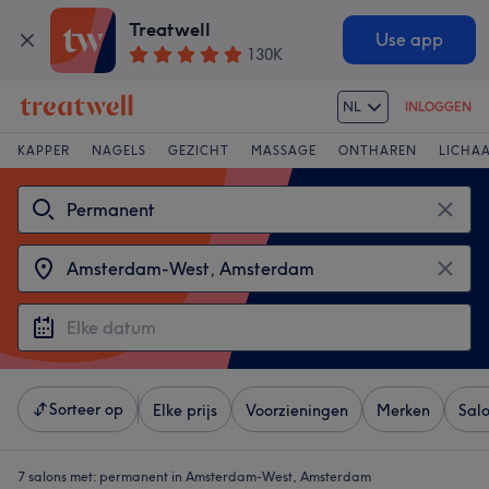
Treatwell
Use app
130K
NL
INLOGGEN
KAPPER
NAGELS
GEZICHT
MASSAGE
ONTHAREN
LICHA
Sorteer op
Elke prijs
Voorzieningen
Merken
Sal
7 salons met:
permanent in Amsterdam-West, Amsterdam