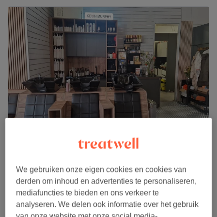
Hair & Beauty Sen
4,6
1301 reviews
Bos en Lommerweg, Amsterdam
We gebruiken onze eigen cookies en cookies van
Laat zien op de kaart
derden om inhoud en advertenties te personaliseren,
Last-minute
mediafuncties te bieden en ons verkeer te
analyseren. We delen ook informatie over het gebruik
vanaf
€90
Permanent Krullen - Vanaf
van onze website met onze social media-,