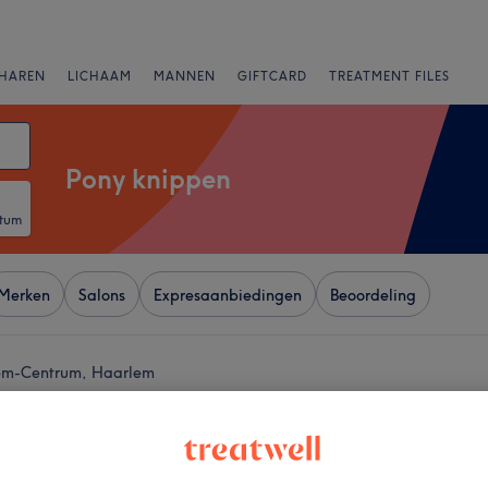
HAREN
LICHAAM
MANNEN
GIFTCARD
TREATMENT FILES
Pony knippen
atum
Merken
Salons
Expresaanbiedingen
Beoordeling
lem-Centrum, Haarlem
+
ect
648 reviews
−
traat, Haarlem