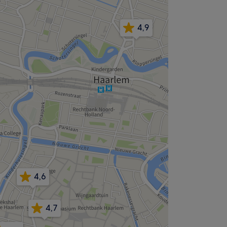
4,9
4,6
4,7