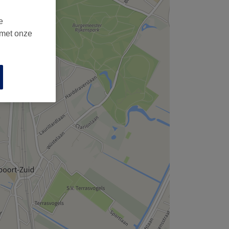
e
 met onze