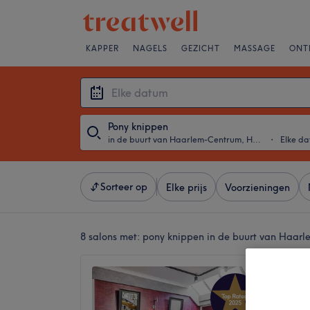
KAPPER
NAGELS
GEZICHT
MASSAGE
ONT
Pony knippen
in de buurt van Haarlem-Centrum, Haarlem
・
Elke d
Sorteer op
Elke prijs
Voorzieningen
8 salons met:
pony knippen in de buurt van Haar
2Bperf
4,9
Leidses