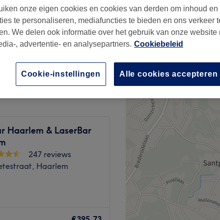
iken onze eigen cookies en cookies van derden om inhoud en
ties te personaliseren, mediafuncties te bieden en ons verkeer t
en. We delen ook informatie over het gebruik van onze website
edia-, advertentie- en analysepartners.
Cookiebeleid
€6,95
Cookie-instellingen
Alle cookies accepteren
r Haarlem & LaserBar
em
247 reviews
etestraat, Haarlem
 geknipt door niemand
programma Utopia. Gina
€395,73