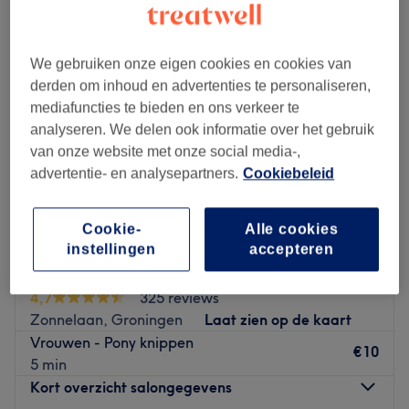
We gebruiken onze eigen cookies en cookies van
derden om inhoud en advertenties te personaliseren,
mediafuncties te bieden en ons verkeer te
analyseren. We delen ook informatie over het gebruik
van onze website met onze social media-,
advertentie- en analysepartners.
Cookiebeleid
Cookie-
Alle cookies
instellingen
accepteren
Catchy Hair
4,7
325 reviews
Zonnelaan, Groningen
Laat zien op de kaart
Vrouwen - Pony knippen
€10
5 min
Kort overzicht salongegevens