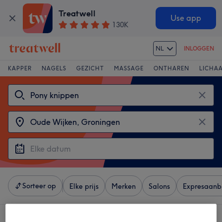
Treatwell
Use app
130K
NL
INLOGGEN
KAPPER
NAGELS
GEZICHT
MASSAGE
ONTHAREN
LICHA
Sorteer op
Elke prijs
Merken
Salons
Expresaanb
4 salons met:
pony knippen in de buurt van Oude Wijken, Groningen