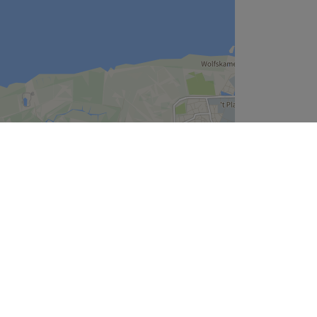
Leaflet
| ©
OpenStreetMap
contributors