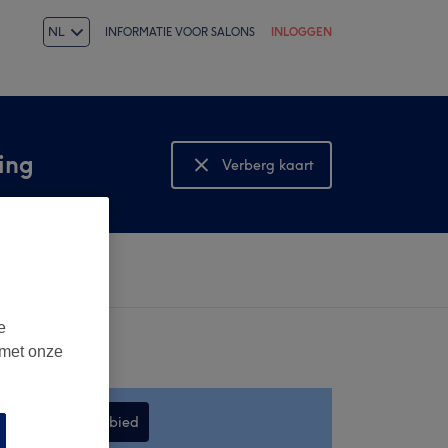
NL
INFORMATIE VOOR SALONS
INLOGGEN
ing
Verberg kaart
Bekijk kaart
e
 met onze
Zoek dit gebied