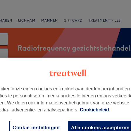
HAREN
LICHAAM
MANNEN
GIFTCARD
TREATMENT FILES
Radiofrequency gezichtsbehandel
atum
Salons
Expresaanbiedingen
Beoordeling
iken onze eigen cookies en cookies van derden om inhoud en
ties te personaliseren, mediafuncties te bieden en ons verkeer t
en. We delen ook informatie over het gebruik van onze website
van Muziekwijk Noord, Almere
edia-, advertentie- en analysepartners.
Cookiebeleid
+
 Beauty Spa
Cookie-instellingen
Alle cookies accepteren
176 reviews
−