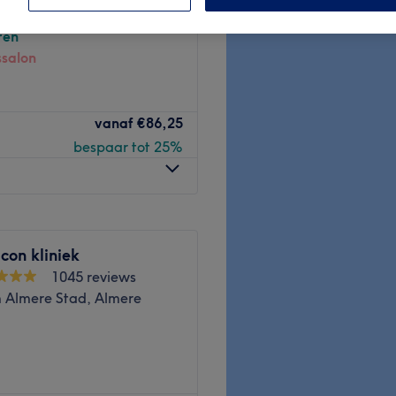
plassen, Almere
ren
ssalon
vanaf
€86,25
bespaar tot 25%
con kliniek
1045 reviews
 Almere Stad, Almere
y), your ultimate