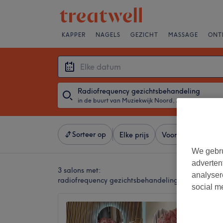
KAPPER
NAGELS
GEZICHT
MASSAGE
ONT
Radiofrequency gezichtsbehandeling
in de buurt van Muziekwijk Noord, Almere
・
Elke d
Sorteer op
Elke prijs
Voorzieningen
We gebru
adverten
3 salons met:
analyser
radiofrequency gezichtsbehandeling in de buurt 
social m
Bebo's
4,8