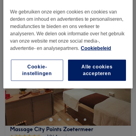
Stoelmassage
vanaf
€25
We gebruiken onze eigen cookies en cookies van
15 min - 45 min
derden om inhoud en advertenties te personaliseren,
Kort overzicht salongegevens
mediafuncties te bieden en ons verkeer te
analyseren. We delen ook informatie over het gebruik
Maandag
09:00
–
17:00
van onze website met onze social media-,
Dinsdag
09:00
–
17:00
advertentie- en analysepartners.
Cookiebeleid
Woensdag
09:00
–
17:00
Donderdag
09:00
–
17:00
Vrijdag
09:00
–
17:00
Cookie-
Alle cookies
instellingen
accepteren
Zaterdag
Gesloten
Zondag
Gesloten
JohnMassage is een massagesalon gelegen in
Zoetermeer. Deze salon is de perfecte plek om te
ontspannen en te genieten van een breed scala aan
massagebehandelingen.
Dichtstbijzijnde openbaar vervoer:
Massage City Points Zoetermeer
De salon is gelegen bij de halte Zoetermeer, Florazoom &