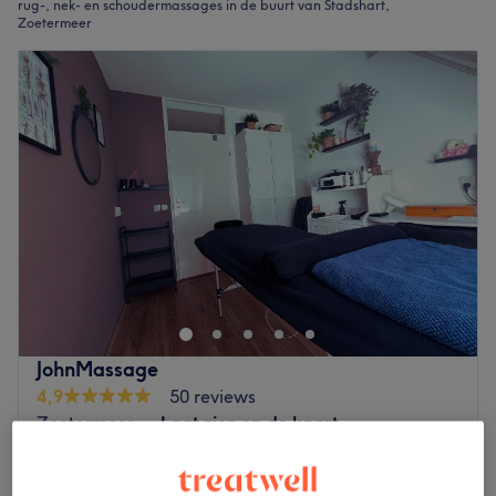
rug-, nek- en schoudermassages in de buurt van Stadshart,
Zoetermeer
JohnMassage
4,9
50 reviews
Zoetermeer
Laat zien op de kaart
Rug-, schouder- & nekmassage
vanaf
€37
30 min - 1 u 30 min