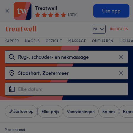
Treatwell
Use app
130K
NL
INLOGGEN
KAPPER
NAGELS
GEZICHT
MASSAGE
ONTHAREN
LICHA
Sorteer op
Elke prijs
Voorzieningen
Salons
Expr
9 salons met: