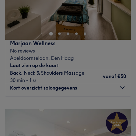
Mooi jezelf zijn en het benadrukken van uw schoonheid,
daar staan wij voor bij Beauty by Lisa. Beauty by Lisa is
al ruim 15 jaar een begrip in de omgeving Den Haag en
Zoetermeer. Samen met een team van specialistes geven
wij jou graag een op maat gemaakt advies dat aansluit
Marjaan Wellness
op jouw beauty wensen. Ooit begon Beauty by Lisa met
No reviews
een specialisme in huidverbetering, wimper- en
Apeldoornselaan, Den Haag
wenkbrauwbehandelingen, maar dit is inmiddels
Laat zien op de kaart
uitgegroeid tot een tal van specialisaties, waaronder
Back, Neck & Shoulders Massage
lichaamsbehandelingen, afslanken, permanente make-
vanaf
€50
30 min - 1 u
up en microdermabrasie. Eigenlijk kan je voor alles op het
Kort overzicht salongegevens
gebied van beauty bij ons terecht en voor elk onderdeel
hebben wij hier een passende specialist voor.
Maandag
09:00
–
21:00
Dinsdag
09:00
–
21:00
Laat je verassen in een van onze salons in Den Haag en
Woensdag
09:00
–
21:00
Zoetermeer!
Donderdag
09:00
–
21:00
Vrijdag
09:00
–
21:00