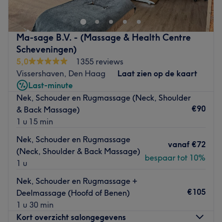
Massage therapist Minh-Thu is here to make you feel
renewed. She is a true professional and takes time to
make a connection with you and make you feel
Ma-sage B.V. - (Massage & Health Centre
comfortable. After a preliminary consultation she will
Scheveningen)
make sure that the massage is totally customised to your
5,0
1355 reviews
needs. Besides a relaxing massage you can choose here
Vissershaven, Den Haag
Laat zien op de kaart
for a therapeutic massage during which Minh-Thu will
Last-minute
assess the deep layers of tissue with a focus on the areas
Nek, Schouder en Rugmassage (Neck, Shoulder
of discomfort, stress and tension. This way these tense
€90
& Back Massage)
areas will be addressed and relieved of tension.
1 u 15 min
Whether you choose a relaxing massage or a therapeutic
massage, after a visit to Integrative Massage Therapy
Nek, Schouder en Rugmassage
vanaf
€72
you will feel energised, relaxed and renewed.
(Neck, Shoulder & Back Massage)
bespaar tot 10%
1 u
Go to venue
Nek, Schouder en Rugmassage +
€105
Deelmassage (Hoofd of Benen)
1 u 30 min
Kort overzicht salongegevens