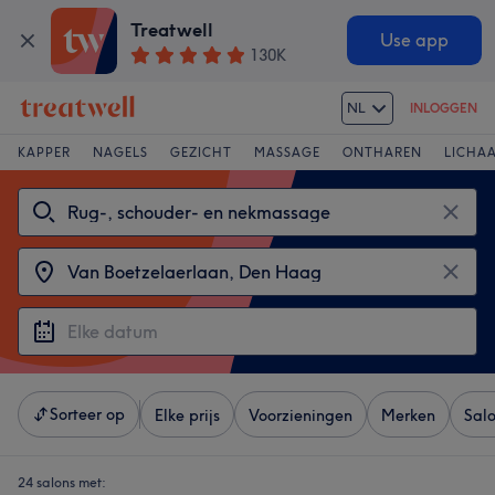
Treatwell
Use app
130K
NL
INLOGGEN
KAPPER
NAGELS
GEZICHT
MASSAGE
ONTHAREN
LICHA
Sorteer op
Elke prijs
Voorzieningen
Merken
Sal
24 salons met: