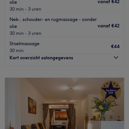
vanaf
€42
olie
30 min - 3 uren
Nek-, schouder- en rugmassage - zonder
vanaf
€42
olie
30 min - 3 uren
Stoelmassage
€44
30 min
Kort overzicht salongegevens
Maandag
10:00
–
20:00
Dinsdag
10:00
–
20:00
Woensdag
10:00
–
20:00
Donderdag
10:00
–
20:00
Vrijdag
10:00
–
20:00
Zaterdag
10:00
–
20:00
Zondag
10:00
–
20:00
In het Statenkwartier in Den Haag is Saijai Wellness