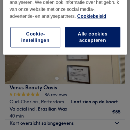
analyseren. We delen ook informatie over het gebruik
van onze website met onze social media-,
advertentie- en analysepartners.
Cookiebeleid
Cookie-
Alle cookies
instellingen
accepteren
Venus Beauty Oasis
5,0
86 reviews
Oud-Charlois, Rotterdam
Laat zien op de kaart
Vajacial incl. Brazilian Wax
€55
40 min
Kort overzicht salongegevens