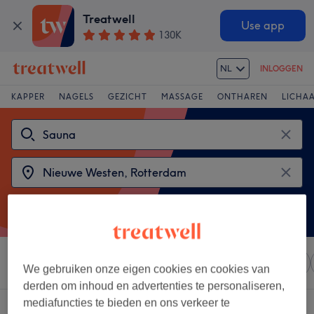
Treatwell
Use app
130K
NL
INLOGGEN
KAPPER
NAGELS
GEZICHT
MASSAGE
ONTHAREN
LICHA
Sorteer op
Elke prijs
Salons
Expresaanbiedingen
We gebruiken onze eigen cookies en cookies van
derden om inhoud en advertenties te personaliseren,
mediafuncties te bieden en ons verkeer te
2 salons met:
sauna in de buurt van Nieuwe Westen, Rotterdam