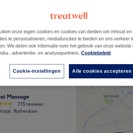
iken onze eigen cookies en cookies van derden om inhoud en
vanaf
€42,50
ties te personaliseren, mediafuncties te bieden en ons verkeer t
en. We delen ook informatie over het gebruik van onze website
edia-, advertentie- en analysepartners.
Cookiebeleid
vanaf
€70
Cookie-instellingen
Alle cookies accepteren
ai Massage
775 reviews
straat, Rotterdam