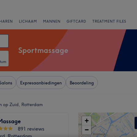
HAREN
LICHAAM
MANNEN
GIFTCARD
TREATMENT FILES
Sportmassage
atum
Salons
Expresaanbiedingen
Beoordeling
n op Zuid, Rotterdam
+
Massage
891 reviews
−
ord, Rotterdam