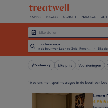
KAPPER
NAGELS
GEZICHT
MASSAGE
ONT
Sportmassage
in de buurt van Laan op Zuid, Rotterdam
・
Elke d
Sorteer op
Elke prijs
Voorzieningen
16 salons met:
sportmassages in de buurt van Laa
Leven 
4,9
Feijeno