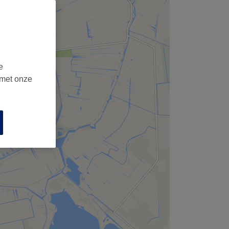
e
 met onze