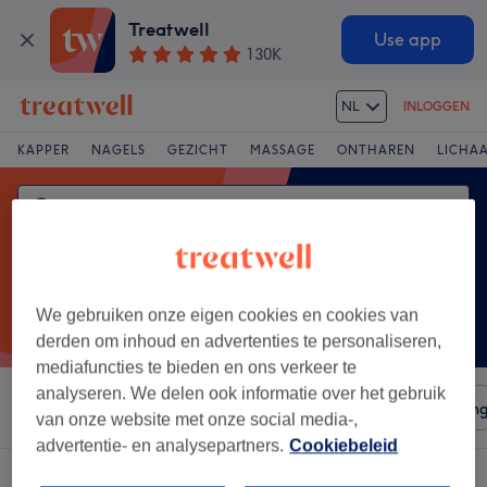
Treatwell
Use app
130K
NL
INLOGGEN
KAPPER
NAGELS
GEZICHT
MASSAGE
ONTHAREN
LICHA
We gebruiken onze eigen cookies en cookies van
derden om inhoud en advertenties te personaliseren,
mediafuncties te bieden en ons verkeer te
analyseren. We delen ook informatie over het gebruik
Sorteer op
Salons
Expresaanbiedingen
Beoordelin
van onze website met onze social media-,
advertentie- en analysepartners.
Cookiebeleid
Een salon met:
spray tan in Noordoostpolder, Flevoland