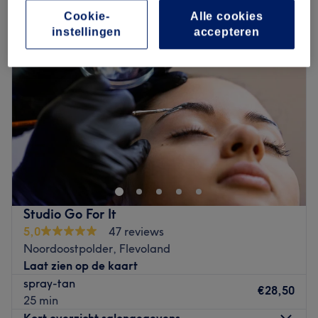
Cookie-
Alle cookies
instellingen
accepteren
Studio Go For It
5,0
47 reviews
Noordoostpolder, Flevoland
Laat zien op de kaart
spray-tan
€28,50
25 min
Kort overzicht salongegevens