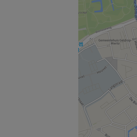
wustwording en gerichte
 is gelegen bij de halte
nd. Ook het treinstation
, wat zorgt voor goede
.
van medewerkers die zorg
el, vriendelijk en streven
ten te voldoen.
arm, sfeervol en rustgevend
nenkomst.
pie, Cryolipolyse en andere
met zowel de auto als het
 van Geldrop en met een
e Saskia Hermens ontvangt je
r wordt gewerkt in een