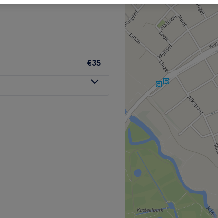
€35
 waar zorg en comfort
est weer in balans te