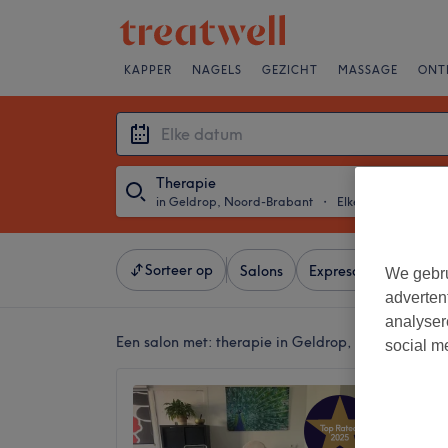
KAPPER
NAGELS
GEZICHT
MASSAGE
ONT
Therapie
in Geldrop, Noord-Brabant
・
Elke datum
Sorteer op
Salons
Expresaanbiedingen
We gebru
adverten
analyser
Een salon met:
therapie in Geldrop, Noord-Braba
social m
ZenSas
5,0
Geldrop