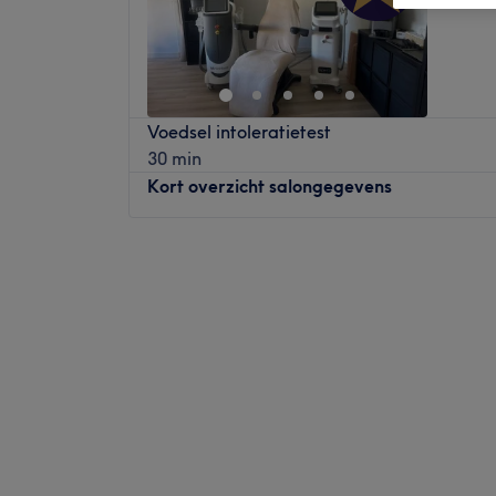
Voedsel intoleratietest
30 min
Kort overzicht salongegevens
Maandag
09:00
–
17:30
Dinsdag
09:00
–
17:30
Woensdag
09:00
–
17:30
Donderdag
09:00
–
17:30
Vrijdag
09:00
–
15:30
Zaterdag
Gesloten
Zondag
Gesloten
ZenSas Geldrop is een holistische praktijk
centraal staan, met als doel lichaam en ge