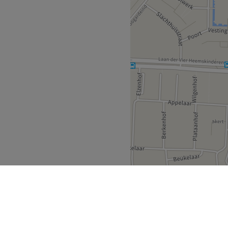
iaal cultureel centrum de
, ga (met de trap naast de
g naar rechts naar ruimte
jkant is
 me altijd appen of mailen.
minstens 24 uur van te voren
plande tijd in rekening te
Go to venue