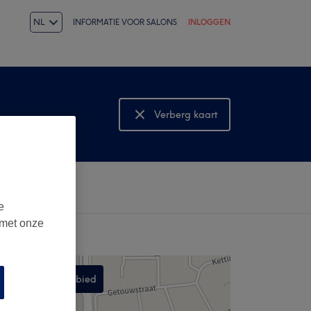
NL
INFORMATIE VOOR SALONS
INLOGGEN
Verberg kaart
Bekijk kaart
e
 met onze
Zoek dit gebied
,