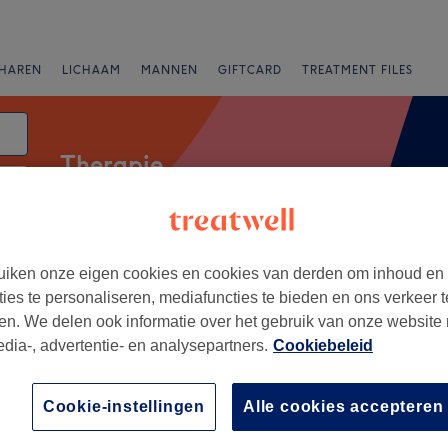
HAREN
LICHAAM
MANNEN
GIFTCARD
TREATMENT FILES
Therapie
Beoordeling
iken onze eigen cookies en cookies van derden om inhoud en
ties te personaliseren, mediafuncties te bieden en ons verkeer t
en. We delen ook informatie over het gebruik van onze website
nt
edia-, advertentie- en analysepartners.
Cookiebeleid
+
 Geldrop
Cookie-instellingen
Alle cookies accepteren
181 reviews
−
, Noord-Brabant