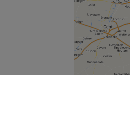
d
Goeree-Overflakkee
>
ek
Partners