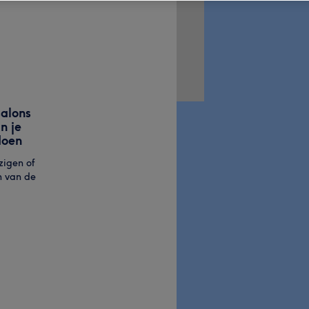
alons
n je
doen
zigen of
n van de