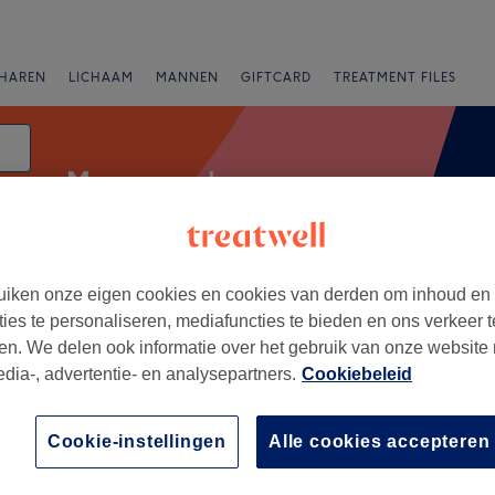
HAREN
LICHAAM
MANNEN
GIFTCARD
TREATMENT FILES
Massagesalons
um
iken onze eigen cookies en cookies van derden om inhoud en
Beoordeling
ties te personaliseren, mediafuncties te bieden en ons verkeer t
en. We delen ook informatie over het gebruik van onze website
edia-, advertentie- en analysepartners.
Cookiebeleid
+
Cookie-instellingen
Alle cookies accepteren
−