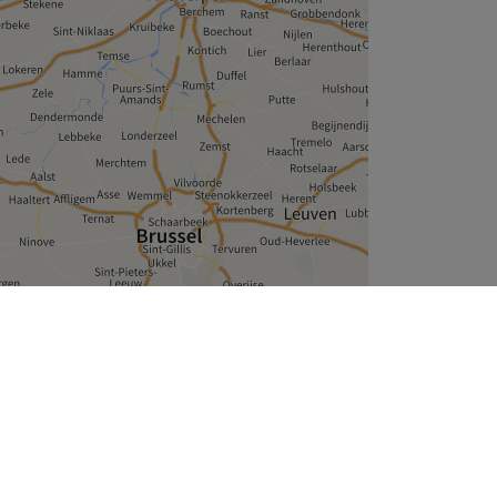
Leaflet
| ©
OpenStreetMap
contributors
Wie zijn wij