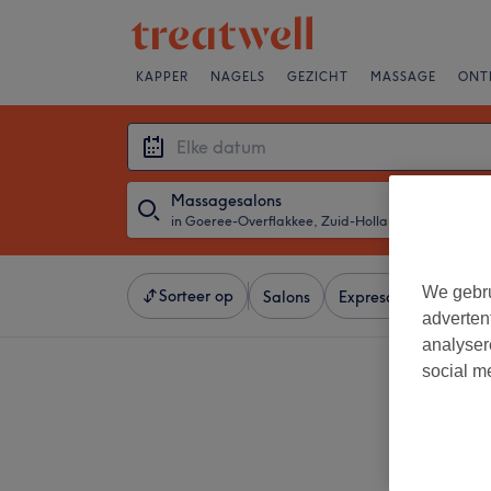
KAPPER
NAGELS
GEZICHT
MASSAGE
ONT
Massagesalons
in Goeree-Overflakkee, Zuid-Holland
・
Elke dat
We gebru
Sorteer op
Salons
Expresaanbiedingen
adverten
analyser
social m