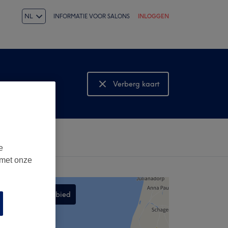
NL
INFORMATIE VOOR SALONS
INLOGGEN
Verberg kaart
Bekijk kaart
e
 met onze
Zoek dit gebied
,