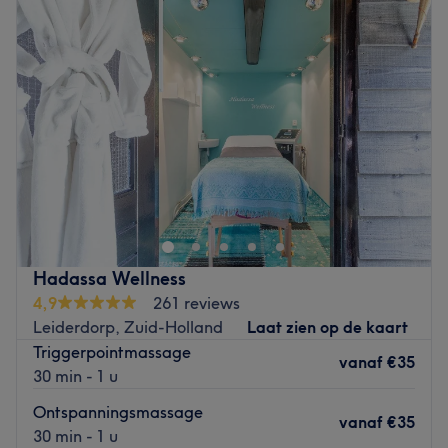
Dinsdag
09:00
–
21:00
Woensdag
09:00
–
17:00
Donderdag
09:00
–
21:00
Vrijdag
09:00
–
16:00
Zaterdag
10:00
–
15:00
Zondag
Gesloten
Welkom bij Body and Face Clinic in Leiderdorp. Bij deze
kliniek kun je terecht voor verschillende behandelingen
waaronder wimperlifting, maderotherapie,
bindweefselmassages en meer. Eigenaressen Mayela en
Meral zijn een team van gekwalificeerde en ervaren
Hadassa Wellness
professionals die gepassioneerd zijn in het helpen van
4,9
261 reviews
mensen. De prachtige, rustige en ontspannen omgeving
Leiderdorp, Zuid-Holland
Laat zien op de kaart
zorgt ervoor dat je je op je gemak voelt tijdens je bezoek
Triggerpointmassage
aan de kliniek.
vanaf
€35
30 min - 1 u
Dichtstbijzijnde openbaar vervoer:
Ontspanningsmassage
vanaf
€35
Bushalte Vogellaan is op loopafstand.
30 min - 1 u