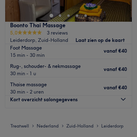
spanning, onrust en lichamelijk ongemak los te laten. Met
behandelingen zoals reiki, ontspanningsmassage,
raindropmassage en transformational cupping wordt
Boonto Thai Massage
gewerkt op zowel fysiek als energetisch niveau.
5,0
3 reviews
Ontspanning vormt hierbij altijd de basis.
Leiderdorp, Zuid-Holland
Laat zien op de kaart
De praktijk is goed bereikbaar en er is gratis
Foot Massage
vanaf
€40
parkeergelegenheid beschikbaar.
15 min - 30 min
Go to venue
Rug-, schouder- & nekmassage
vanaf
€40
30 min - 1 u
Thaise massage
vanaf
€40
30 min - 2 uren
Kort overzicht salongegevens
Maandag
11:00
–
21:00
Dinsdag
11:00
–
21:00
Treatwell
Nederland
Zuid-Holland
Leiderdorp
>
>
>
Woensdag
11:00
–
21:00