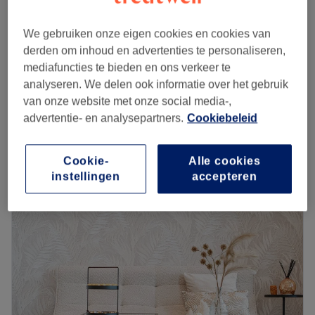
Daluren
vanaf
€36,45
30 minuten ontspanningsmassage
We gebruiken onze eigen cookies en cookies van
30 min
bespaar tot 10%
derden om inhoud en advertenties te personaliseren,
mediafuncties te bieden en ons verkeer te
vanaf
€81,18
Holistische massage
analyseren. We delen ook informatie over het gebruik
1 u 30 min
bespaar tot 14%
van onze website met onze social media-,
vanaf
€63,75
Thermo therapie
advertentie- en analysepartners.
Cookiebeleid
45 min - 1 u 15 min
bespaar tot 15%
Kort overzicht salongegevens
Cookie-
Alle cookies
instellingen
accepteren
Maandag
10:00
–
22:30
Dinsdag
10:00
–
22:30
Woensdag
10:00
–
22:30
Donderdag
10:00
–
22:30
Vrijdag
10:00
–
22:30
Zaterdag
10:00
–
23:00
Zondag
10:00
–
23:00