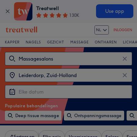
Treatwell
Use app
130K
NL
INLOGGEN
KAPPER
NAGELS
GEZICHT
MASSAGE
ONTHAREN
LICHA
Populaire behandelingen
Deep tissue massage
Ontspanningsmassage
Sorteer op