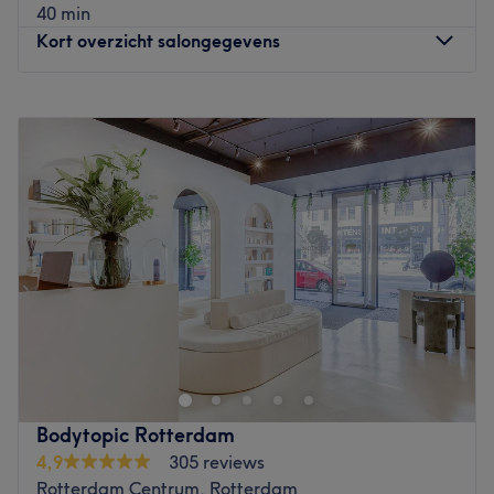
40 min
Kort overzicht salongegevens
Maandag
Gesloten
Dinsdag
11:00
–
18:30
Woensdag
11:00
–
18:30
Donderdag
11:00
–
18:30
Vrijdag
11:00
–
21:00
Zaterdag
11:30
–
19:00
Zondag
Gesloten
Bij VIP Beautysalon vind je een uitgebreid assortiment
voor de verzorging van jouw haar, van alle denkbare
kleuren tot jouw favoriete extensions. Daarnaast bieden
ze ook hoogwaardige behandelingen voor lichaam,
voeten, handen en gezicht. Bezoek deze salon en ervaar
Bodytopic Rotterdam
persoonlijke verzorging op topniveau. Ze streven ernaar
4,9
305 reviews
jouw verwachtingen op het gebied van kwaliteit en
Rotterdam Centrum, Rotterdam