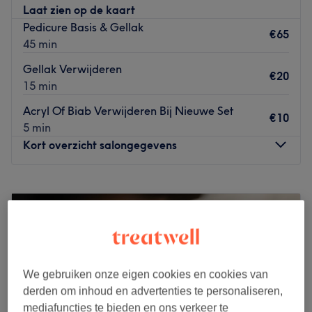
Laat zien op de kaart
Pedicure Basis & Gellak
€65
45 min
Gellak Verwijderen
€20
15 min
Acryl Of Biab Verwijderen Bij Nieuwe Set
€10
5 min
Kort overzicht salongegevens
Maandag
10:00
–
18:00
Dinsdag
10:00
–
18:00
Woensdag
10:00
–
18:00
Donderdag
10:00
–
18:00
Vrijdag
10:00
–
20:00
Zaterdag
10:00
–
18:00
We gebruiken onze eigen cookies en cookies van
Zondag
Gesloten
derden om inhoud en advertenties te personaliseren,
mediafuncties te bieden en ons verkeer te