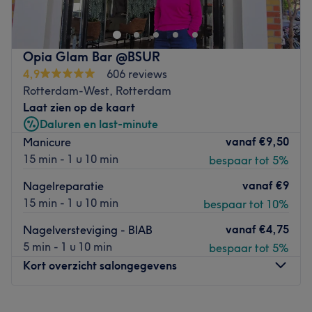
Sinds 1960 is Lagerman Hair & Beauty een begrip in
Rotterdam. Gelegen aan de Mauritsweg, biedt onze
ruime en stijlvolle salon een breed scala aan kappers-,
beauty- en nageldiensten. Wij zijn gespecialiseerd in
Opia Glam Bar @BSUR
haarkleuringen, knippen, haarextensions, facials,
4,9
606 reviews
permanente make-up en manicures. Of je nu een nieuwe
Rotterdam-West, Rotterdam
look wilt, je huid wilt laten stralen of je nagels perfect
Laat zien op de kaart
verzorgd wilt hebben bij ons ben je aan het juiste adres.
Daluren en last-minute
vanaf
€9,50
Manicure
Trots op onze erkenning
15 min - 1 u 10 min
bespaar tot 5%
Met trots kunnen wij delen dat Lagerman Hair & Beauty
is uitgeroepen tot de nummer 6 van “De Beste van Ons” in
vanaf
€9
Nagelreparatie
heel Nederland. Deze waardering is een prachtige
15 min - 1 u 10 min
bespaar tot 10%
erkenning voor onze passie, kwaliteit en toewijding aan
vanaf
€4,75
Nagelversteviging - BIAB
onze klanten.
5 min - 1 u 10 min
bespaar tot 5%
Beauty Bar & Nail Bar
Kort overzicht salongegevens
In onze Beauty Bar bieden we een uitgebreid scala aan
behandelingen om je natuurlijke schoonheid te
Maandag
09:45
–
13:15