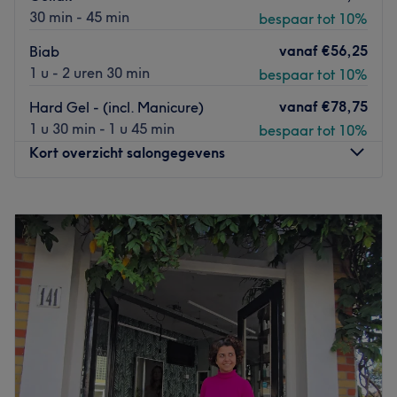
30 min - 45 min
bespaar tot 10%
vanaf
€56,25
Biab
1 u - 2 uren 30 min
bespaar tot 10%
vanaf
€78,75
Hard Gel - (incl. Manicure)
1 u 30 min - 1 u 45 min
bespaar tot 10%
Kort overzicht salongegevens
Maandag
09:00
–
18:00
Dinsdag
09:00
–
18:00
Woensdag
09:00
–
18:00
Donderdag
09:00
–
18:00
Vrijdag
09:00
–
18:00
Zaterdag
09:00
–
17:00
Zondag
Gesloten
Welkom bij Lagerman Hair & Beauty