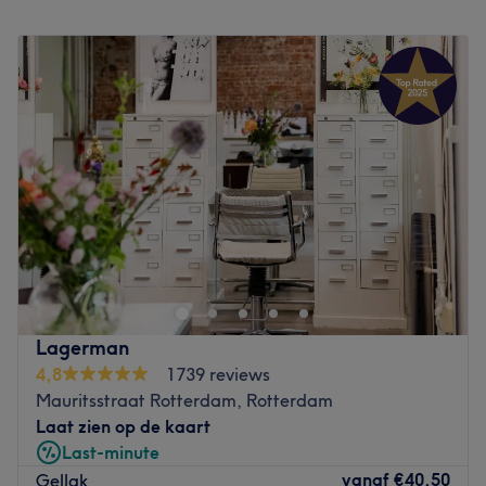
Maandag
11:00
–
19:00
Dinsdag
11:00
–
19:00
Woensdag
11:00
–
19:00
Donderdag
11:00
–
19:00
Vrijdag
11:00
–
19:00
Zaterdag
11:00
–
19:00
Zondag
Gesloten
.
Go to venue
Lagerman
4,8
1739 reviews
Mauritsstraat Rotterdam, Rotterdam
Laat zien op de kaart
Last-minute
vanaf
€40,50
Gellak