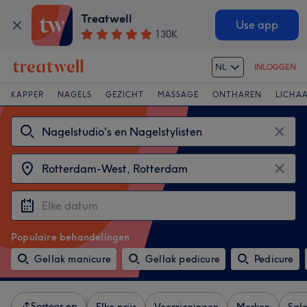
Treatwell
Use app
130K
NL
INLOGGEN
KAPPER
NAGELS
GEZICHT
MASSAGE
ONTHAREN
LICHA
Populaire behandelingen
Gellak manicure
Gellak pedicure
Pedicure
Sorteer op