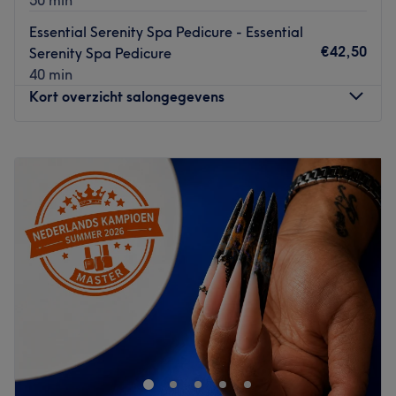
Gespecialiseerd in:
Russian Manicures en perfect
Essential Serenity Spa Pedicure - Essential
verzorgde handen.
€42,50
Serenity Spa Pedicure
De extra's:
Betaald parkeren in de buurt.
40 min
Go to venue
Kort overzicht salongegevens
Maandag
10:00
–
19:00
Dinsdag
10:00
–
19:00
Woensdag
10:00
–
19:00
Donderdag
10:00
–
19:00
Vrijdag
10:00
–
19:00
Zaterdag
10:00
–
19:00
Zondag
10:00
–
22:00
De Urban Beauty Bar, aan de Josephlaan, is de plek in
het midden van de stad waar je jezelf terug kan trekken
vanuit de chaos van het drukke stadse leven en kan
genieten van luxe en ontspanning. Een moment voor