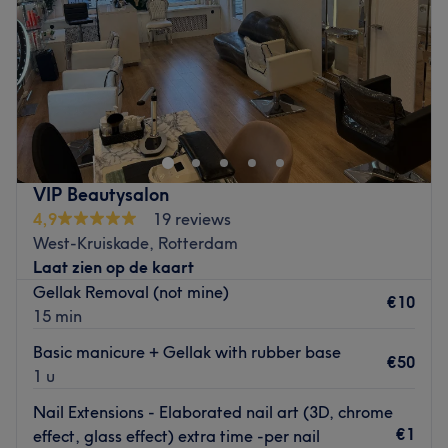
Zaterdag
10:00
–
21:00
Zondag
10:00
–
21:00
Hier kan je terecht voor schoonheidsbehandelingen zoals
Biab, acryl, gellak, wimpers, wenkbrauwen, ontharen en
gezichtsbehandelingen. Onze beautysalon is makkelijk en
snel bereikbaar met het openbaar vervoer.
Je kunt gebruikmaken van tramlijn 4 of 6, die beide in de
VIP Beautysalon
directe omgeving stoppen.
4,9
19 reviews
West-Kruiskade, Rotterdam
Daarnaast ligt de salon op slechts 5 minuten loopafstand
Laat zien op de kaart
van metrostation Dijkzigt én metrostation
Gellak Removal (not mine)
Eendrachtsplein.
€10
15 min
Ideaal bereikbaar, midden in de stad.
Basic manicure + Gellak with rubber base
Go to venue
€50
1 u
Nail Extensions - Elaborated nail art (3D, chrome
€1
effect, glass effect) extra time -per nail