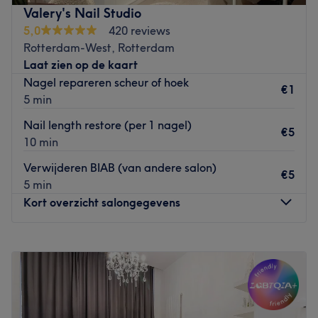
Go to venue
Valery's Nail Studio
van de beste salons van Nederland.
5,0
420 reviews
Wij kijken ernaar uit je te verwelkomen!
Rotterdam-West, Rotterdam
Go to venue
Laat zien op de kaart
Nagel repareren scheur of hoek
€1
5 min
Nail length restore (per 1 nagel)
€5
10 min
Verwijderen BIAB (van andere salon)
€5
5 min
Kort overzicht salongegevens
Maandag
09:15
–
17:00
Dinsdag
Gesloten
Woensdag
09:15
–
16:30
Donderdag
Gesloten
Vrijdag
09:00
–
17:00