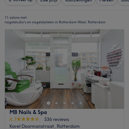
Elke prijs
Voorzieningen
Merken
Sal
11 salons met:
nagelstudio's en nagelstylisten in Rotterdam-West, Rotterdam
MB Nails & Spa
4,7
336 reviews
Karel Doormanstraat, Rotterdam