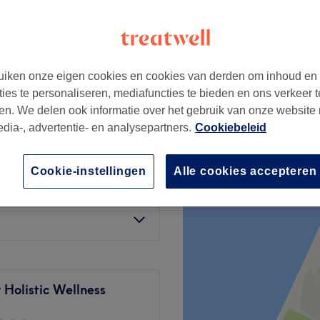
204 reviews
, Rotterdam
iken onze eigen cookies en cookies van derden om inhoud en
ties te personaliseren, mediafuncties te bieden en ons verkeer t
€51
en. We delen ook informatie over het gebruik van onze website
edia-, advertentie- en analysepartners.
Cookiebeleid
€80
Cookie-instellingen
Alle cookies accepteren
€102
 Holistic Wellness