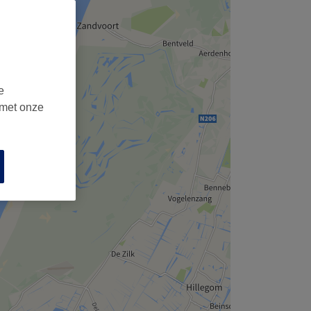
,
e
 met onze