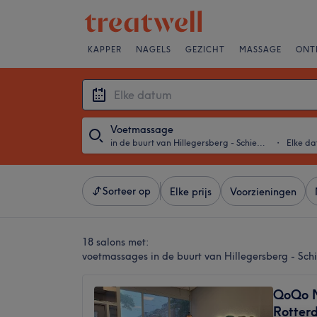
KAPPER
NAGELS
GEZICHT
MASSAGE
ONT
Voetmassage
in de buurt van Hillegersberg - Schiebroek, Rotterdam
・
Elke d
Sorteer op
Elke prijs
Voorzieningen
18 salons met:
voetmassages in de buurt van Hillegersberg - Sch
QoQo M
Rotter