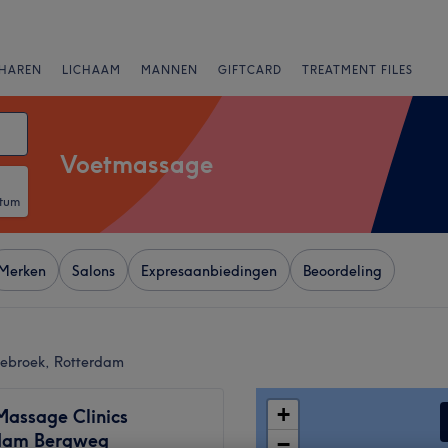
HAREN
LICHAAM
MANNEN
GIFTCARD
TREATMENT FILES
Voetmassage
atum
Merken
Salons
Expresaanbiedingen
Beoordeling
iebroek, Rotterdam
+
assage Clinics
dam Bergweg
−