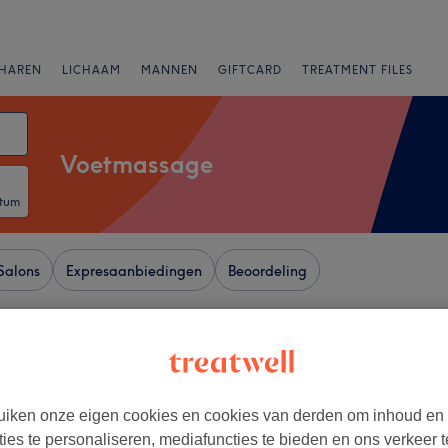
HAREN
LICHAAM
MANNEN
GIFTCARD
TREATMENT FILES
Voetmassage
atum
Salons
Expresaanbiedingen
Beoordeling
eefkwartier, Haarlem
+
n Peaceful Massage
iken onze eigen cookies en cookies van derden om inhoud en
882 reviews
−
ties te personaliseren, mediafuncties te bieden en ons verkeer t
m