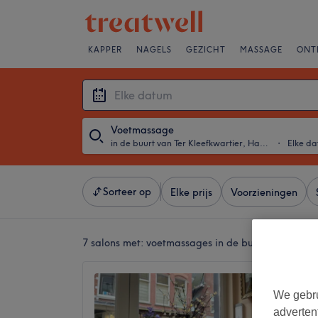
KAPPER
NAGELS
GEZICHT
MASSAGE
ONT
Voetmassage
in de buurt van Ter Kleefkwartier, Haarlem
・
Elke d
Sorteer op
Elke prijs
Voorzieningen
7 salons met:
voetmassages in de buurt van Ter Kl
Tibeta
We gebru
4,6
adverten
Haarle