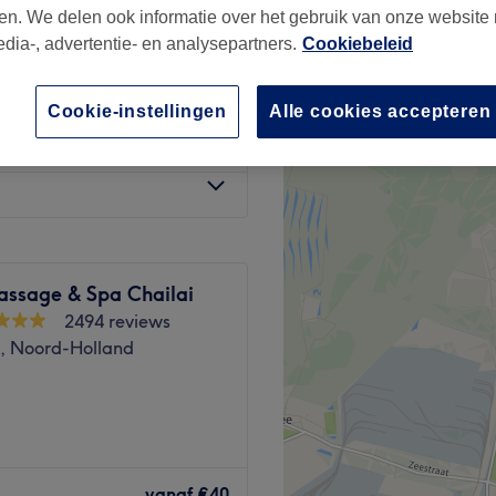
en. We delen ook informatie over het gebruik van onze website
edia-, advertentie- en analysepartners.
Cookiebeleid
Cookie-instellingen
Alle cookies accepteren
vanaf
€34,99
assage & Spa Chailai
2494 reviews
, Noord-Holland
 is the place for complete
ges. Peace, relaxation and
vanaf
€40