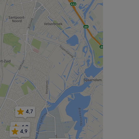
4,7
4,8
4,9