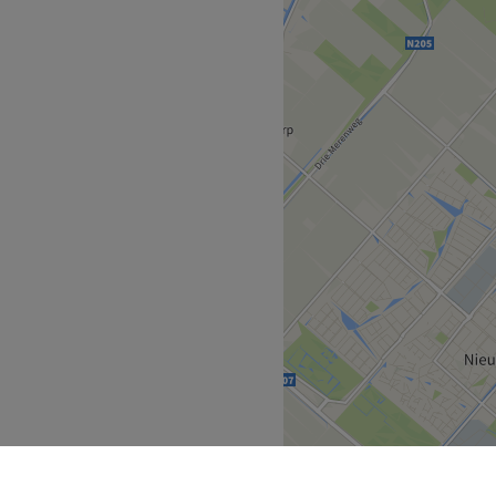
n Haarlem kun je terecht
 een momentje voor jezelf
juiste adres.
opafstand van de salon en
baar waar het gratis
 plekken parkeert.
ij in de toekomst wilt gaan
ssages die in Nederland
jk zijn specialiteit worden.
a's gehaald als masseur.
assageruimte van een