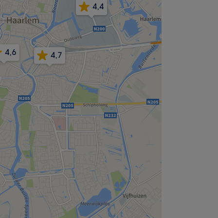
4,4
4,6
4,7