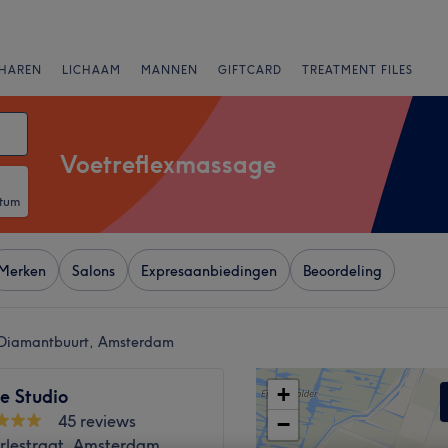
HAREN
LICHAAM
MANNEN
GIFTCARD
TREATMENT FILES
Voetreflexmassage
atum
Merken
Salons
Expresaanbiedingen
Beoordeling
n Diamantbuurt, Amsterdam
+
ne Studio
45 reviews
−
rlestraat, Amsterdam