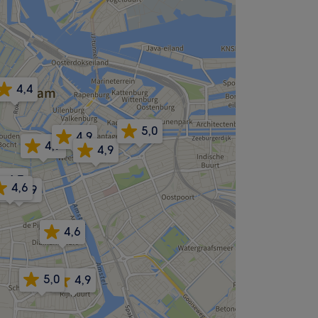
4,4
5,0
4,9
4,7
4,9
4,7
4,6
4,9
4,6
5,0
4,9