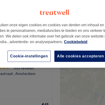
ssalon
iken onze eigen cookies en cookies van derden om inhoud en
vanaf
€60
ties te personaliseren, mediafuncties te bieden en ons verkeer t
en. We delen ook informatie over het gebruik van onze website
edia-, advertentie- en analysepartners.
Cookiebeleid
Cookie-instellingen
Alle cookies accepteren
ll Spa Prinsengracht
553 reviews
sestraat, Amsterdam
n massage in Amsterdam
€45