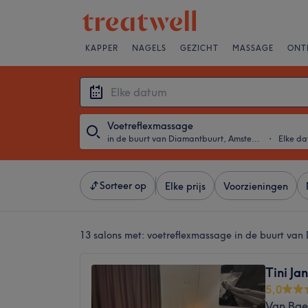
KAPPER
NAGELS
GEZICHT
MASSAGE
ONT
Voetreflexmassage
in de buurt van Diamantbuurt, Amsterdam
・
Elke d
Sorteer op
Elke prijs
Voorzieningen
13 salons met:
voetreflexmassage in de buurt va
Tini Ja
5,0
Van Bae