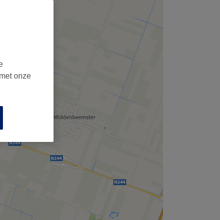
e
 met onze