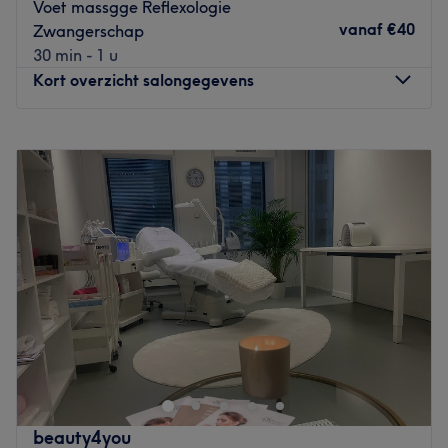
Voet massgge Reflexologie
microbiologisch getest en komen voort uit grondig
vanaf
€40
Zwangerschap
research in eigen laboratorium.
30 min - 1 u
Go to venue
Kort overzicht salongegevens
Maandag
11:00
–
20:00
Dinsdag
11:00
–
20:00
Woensdag
11:00
–
20:00
Donderdag
11:00
–
20:00
Vrijdag
11:00
–
20:00
Zaterdag
11:00
–
20:00
Zondag
11:00
–
20:00
Massagesalon
Le Boer Holistic Wellness Center
vind je
aan de in Schieweg Rotterdam. Je bent hier aan het juiste
adres voor een
traditioneel thai massage,
sportmassage,
'aromatherapie
,
voetreflexologie
en een
kruidenstempelmassage, healing masssage, holistische
beauty4you
massage, cupping massage.