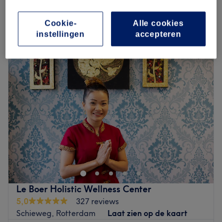
Kort overzicht salongegevens
Cookie-
Alle cookies
instellingen
accepteren
Maandag
13:00
–
20:00
Dinsdag
13:00
–
20:00
Woensdag
13:00
–
20:00
Donderdag
13:00
–
20:00
Vrijdag
13:00
–
20:00
Zaterdag
Gesloten
Zondag
Gesloten
Chez Anahid Coiffeurs is een sfeervolle, professionele
kapsalon in Rotterdam Noord. Hier voorzien ze jong en
oud van een nieuwe coupe. Of je nu trendy wilt of
gewoon een klassieke cut, je krijgt altijd persoonlijk en
professioneel advies. Je kunt hier ook terecht voor diverse
Le Boer Holistic Wellness Center
schoonheidsbehandelingen waarbij gebruik wordt
5,0
327 reviews
gemaakt van producten van het merk Germaine de
Schieweg, Rotterdam
Laat zien op de kaart
Capuccini. Deze producten zijn dermatologisch en