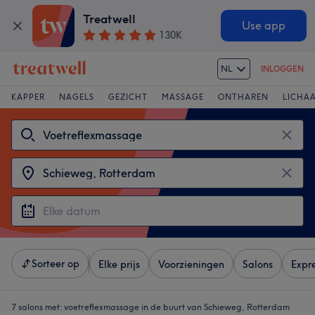
Treatwell
Use app
130K
NL
INLOGGEN
KAPPER
NAGELS
GEZICHT
MASSAGE
ONTHAREN
LICHA
Sorteer op
Elke prijs
Voorzieningen
Salons
Expr
7 salons met:
voetreflexmassage in de buurt van Schieweg, Rotterdam