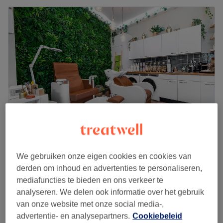
Chez Anahid Coiffures et Beauté
We gebruiken onze eigen cookies en cookies van
4,8
766 reviews
derden om inhoud en advertenties te personaliseren,
Abraham Kuyperlaan, Rotterdam
mediafuncties te bieden en ons verkeer te
Laat zien op de kaart
analyseren. We delen ook informatie over het gebruik
Voetreflexmassage Spiritual Awakening -
van onze website met onze social media-,
vanaf
€27
Hold You First
advertentie- en analysepartners.
Cookiebeleid
30 min - 1 u