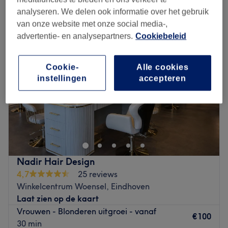
vrouwen - blonderen in de buurt van Gerretsonplein, Eindhoven
analyseren. We delen ook informatie over het gebruik
van onze website met onze social media-,
advertentie- en analysepartners.
Cookiebeleid
Cookie-
Alle cookies
instellingen
accepteren
Nadir Hair Design
4,7
25 reviews
Winkelcentrum Woensel, Eindhoven
Laat zien op de kaart
Vrouwen - Blonderen uitgroei - vanaf
€100
30 min