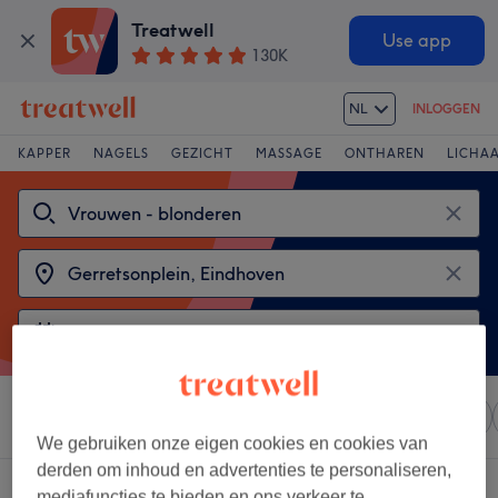
Treatwell
Use app
130K
NL
INLOGGEN
KAPPER
NAGELS
GEZICHT
MASSAGE
ONTHAREN
LICHA
Sorteer op
Elke prijs
Salons
Expresaanbiedingen
We gebruiken onze eigen cookies en cookies van
derden om inhoud en advertenties te personaliseren,
2 salons met:
mediafuncties te bieden en ons verkeer te