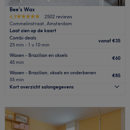
Het team van specialisten komt uit Brazilië en kan goed
Bee's Wax
overweg met
verschillende huidtypes
. Er wordt hier
4,9
2502 reviews
professioneel en snel gewerkt
zodat je zo min mogelijk
Commelinstraat, Amsterdam
pijn ervaart. In deze salon werken ze met het Braziliaanse
Laat zien op de kaart
biologische merk
Glyceryl
. Omdat met waxen de haartjes
Combi deals
vanaf
€35
met haarwortel en al verwijderd worden verwijderd
25 min - 1 u 10 min
blijven de
haartjes gemiddeld 3 tot 6 weken weg
.
Waxen - Brazilian en oksels
€60
Go to venue
45 min
Waxen - Brazilian, oksels en onderbenen
€85
55 min
Kort overzicht salongegevens
Maandag
10:00
–
20:00
Dinsdag
10:00
–
18:00
Woensdag
10:00
–
18:00
Donderdag
10:00
–
21:00