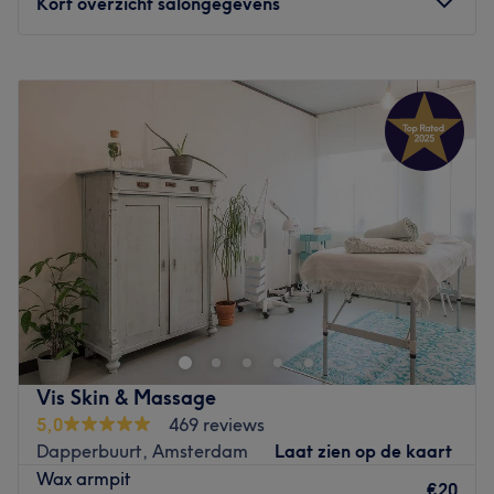
Kort overzicht salongegevens
Maandag
12:00
–
21:00
Dinsdag
12:00
–
21:00
Woensdag
12:00
–
21:00
Donderdag
09:00
–
19:00
Vrijdag
11:00
–
19:00
Zaterdag
10:00
–
17:00
Zondag
Gesloten
Bij wax- en beautysalon Manon Willemina aan de
Populierenweg in Amsterdam-Oost heerst een zeer
persoonlijke en huiselijke sfeer. Ze gebruiken zoveel
mogelijk natuurlijke producten die goed zijn voor mens,
dier en milieu. Zo worden alle producten binnen de EU
Vis Skin & Massage
geproduceerd. Voor de gezichtsbehandelingen wordt er
5,0
469 reviews
gewerkt met Yon-ka (Parijs) en Salonnepro (Nederlands).
Dapperbuurt, Amsterdam
Laat zien op de kaart
Deze bevatten weinig tot geen conserveringsmiddelen,
Wax armpit
parfum of andere onnodige schadelijke stoffen. Voor het
€20