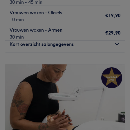
30 min - 45 min
Vrouwen waxen - Oksels
€19,90
10 min
Vrouwen waxen - Armen
€29,90
30 min
Kort overzicht salongegevens
Maandag
12:00
–
18:00
Dinsdag
10:00
–
18:00
Woensdag
10:00
–
18:00
Donderdag
10:00
–
19:00
Vrijdag
10:00
–
18:00
Zaterdag
09:00
–
17:00
Zondag
Gesloten
Step into a beauty salon that provide you with love and
care. These waxing treatments provide smooth, soft hair-
free skin for up to 4 weeks.