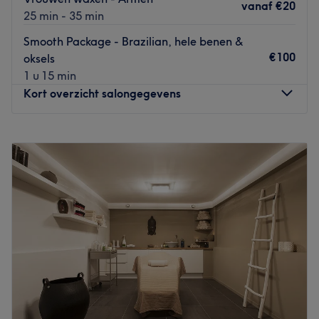
vanaf
€20
25 min - 35 min
Go to venue
Smooth Package - Brazilian, hele benen &
€100
oksels
1 u 15 min
Kort overzicht salongegevens
Maandag
Gesloten
Dinsdag
Gesloten
Woensdag
Gesloten
Donderdag
Gesloten
Vrijdag
Gesloten
Zaterdag
10:00
–
18:00
Zondag
Gesloten
Winks and Wax is een schoonheidssalon die centraal
gelegen is en gemakkelijk te bereiken is. De salon is
gespecialiseerd in waxen & wimperextensions. Wil jij