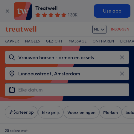
Treatwell
Use app
130K
NL
INLOGGEN
KAPPER
NAGELS
GEZICHT
MASSAGE
ONTHAREN
LICHA
Sorteer op
Elke prijs
Voorzieningen
Merken
Sal
20 salons met: