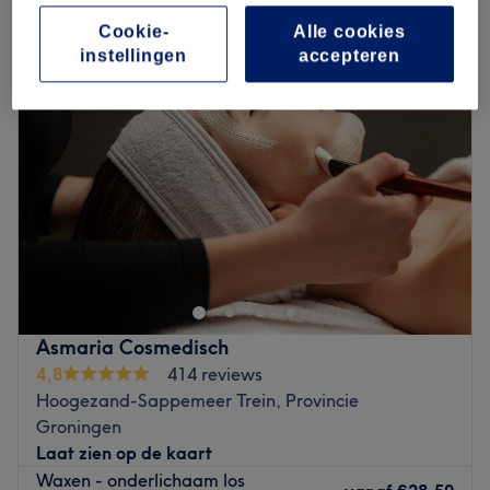
vrouwen harsen - benen in Midden-Groningen, Provincie Groningen
Cookie-
Alle cookies
instellingen
accepteren
Asmaria Cosmedisch
4,8
414 reviews
Hoogezand-Sappemeer Trein, Provincie
Groningen
Laat zien op de kaart
Waxen - onderlichaam los