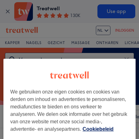
Treatwell
Use app
130K
NL
INLOGGEN
KAPPER
NAGELS
GEZICHT
MASSAGE
ONTHAREN
LICHA
We gebruiken onze eigen cookies en cookies van
derden om inhoud en advertenties te personaliseren,
mediafuncties te bieden en ons verkeer te
analyseren. We delen ook informatie over het gebruik
Sorteer op
Elke prijs
Voorzieningen
Merken
Sal
van onze website met onze social media-,
advertentie- en analysepartners.
Cookiebeleid
Een salon met: