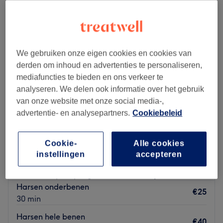
We gebruiken onze eigen cookies en cookies van
derden om inhoud en advertenties te personaliseren,
mediafuncties te bieden en ons verkeer te
analyseren. We delen ook informatie over het gebruik
van onze website met onze social media-,
advertentie- en analysepartners.
Cookiebeleid
Cookie-
Alle cookies
Huidinstituut Maudy Vossen
instellingen
accepteren
4,8
429 reviews
Hazenkamp, Nijmegen
Laat zien op de kaart
Harsen onderbenen
€25
30 min
Harsen hele benen
€40