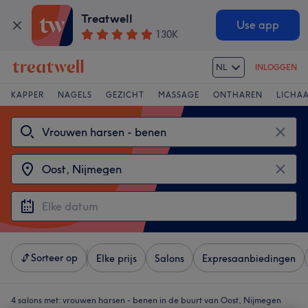
Treatwell
Use app
130K
NL
INLOGGEN
KAPPER
NAGELS
GEZICHT
MASSAGE
ONTHAREN
LICHA
Sorteer op
Elke prijs
Salons
Expresaanbiedingen
4 salons met:
vrouwen harsen - benen in de buurt van Oost, Nijmegen