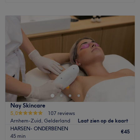
Go to venue
Maandag
09:00
–
18:00
Dinsdag
10:00
–
18:30
Woensdag
10:00
–
20:00
Donderdag
10:00
–
22:00
Vrijdag
10:00
–
18:30
Zaterdag
11:00
–
20:00
Zondag
12:00
–
20:00
.
Go to venue
Nay Skincare
5,0
107 reviews
Arnhem-Zuid, Gelderland
Laat zien op de kaart
HARSEN- ONDERBENEN
€45
45 min