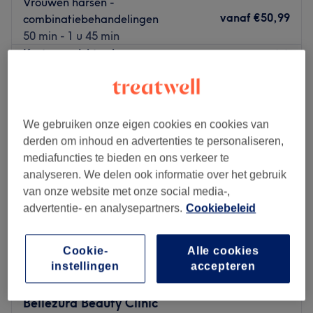
Vrouwen harsen -
vanaf
€50,99
combinatiebehandelingen
50 min - 1 u 45 min
Kort overzicht salongegevens
Maandag
10:00
–
18:00
Dinsdag
10:00
–
18:00
We gebruiken onze eigen cookies en cookies van
Woensdag
10:00
–
18:00
derden om inhoud en advertenties te personaliseren,
Donderdag
10:00
–
19:00
mediafuncties te bieden en ons verkeer te
Vrijdag
10:00
–
19:00
analyseren. We delen ook informatie over het gebruik
Zaterdag
10:00
–
18:00
van onze website met onze social media-,
Zondag
Gesloten
advertentie- en analysepartners.
Cookiebeleid
Beauty Divine Clinic is gelegen in de wijk Geitenkamp in
Arnhem. Je kunt hier terecht voor veel diverse haar- en
Cookie-
Alle cookies
schoonheidsbehandelingen. Je boekt hier net zo makkelijk
instellingen
accepteren
een anti aging en acne-gezichtsbehandeling als een
populaire after lipo massage . Maar ook bieden ze hier
Bellezura Beauty Clinic
allerlei verschillende Laser haar tattoo en pigmenten