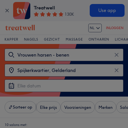
Treatwell
Use app
130K
NL
INLOGGEN
KAPPER
NAGELS
GEZICHT
MASSAGE
ONTHAREN
LICHA
Sorteer op
Elke prijs
Voorzieningen
Merken
Sal
10 salons met: