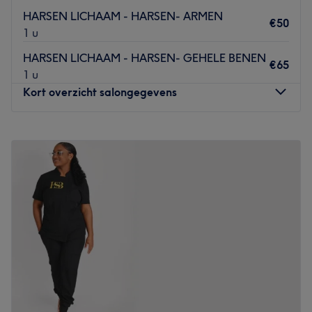
HARSEN LICHAAM - HARSEN- ARMEN
€50
1 u
HARSEN LICHAAM - HARSEN- GEHELE BENEN
€65
1 u
Kort overzicht salongegevens
Maandag
09:00
–
21:30
Dinsdag
09:00
–
21:30
Woensdag
09:00
–
21:30
Donderdag
09:00
–
21:30
Vrijdag
09:00
–
21:30
Zaterdag
09:00
–
14:00
Zondag
Gesloten
.
Go to venue