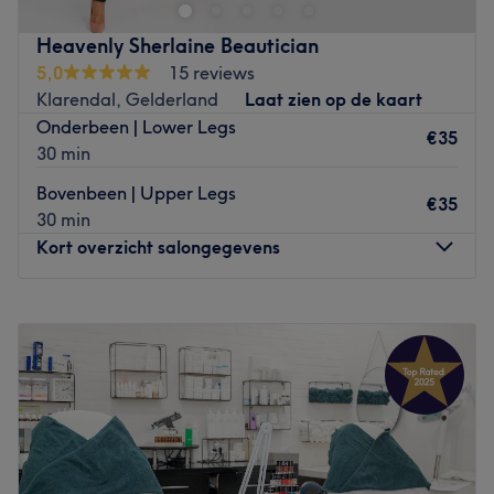
Heavenly Sherlaine Beautician
5,0
15 reviews
Klarendal, Gelderland
Laat zien op de kaart
Onderbeen | Lower Legs
€35
30 min
Bovenbeen | Upper Legs
€35
30 min
Kort overzicht salongegevens
Maandag
10:00
–
17:30
Dinsdag
10:00
–
17:30
Woensdag
10:00
–
17:30
Donderdag
10:00
–
17:30
Vrijdag
10:00
–
13:00
Zaterdag
10:00
–
13:00
Zondag
Gesloten