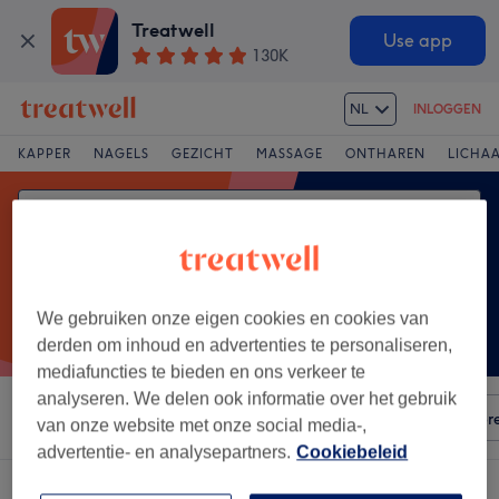
Treatwell
Use app
130K
NL
INLOGGEN
KAPPER
NAGELS
GEZICHT
MASSAGE
ONTHAREN
LICHA
We gebruiken onze eigen cookies en cookies van
derden om inhoud en advertenties te personaliseren,
mediafuncties te bieden en ons verkeer te
analyseren. We delen ook informatie over het gebruik
Sorteer op
Elke prijs
Voorzieningen
Salons
Expr
van onze website met onze social media-,
advertentie- en analysepartners.
Cookiebeleid
Een salon met:
vrouwen harsen - bikinilijn in Duivelsbruglaan, Breda