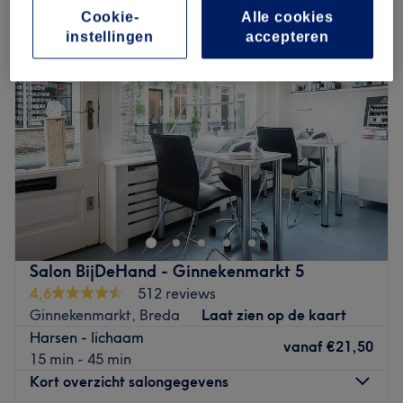
Cookie-
Alle cookies
instellingen
accepteren
Salon BijDeHand - Ginnekenmarkt 5
4,6
512 reviews
Ginnekenmarkt, Breda
Laat zien op de kaart
Harsen - lichaam
vanaf
€21,50
15 min - 45 min
Kort overzicht salongegevens