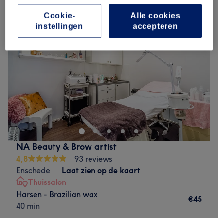
Cookie-
Alle cookies
instellingen
accepteren
NA Beauty & Brow artist
4,8
93 reviews
Enschede
Laat zien op de kaart
Thuissalon
Harsen - Brazilian wax
€45
40 min