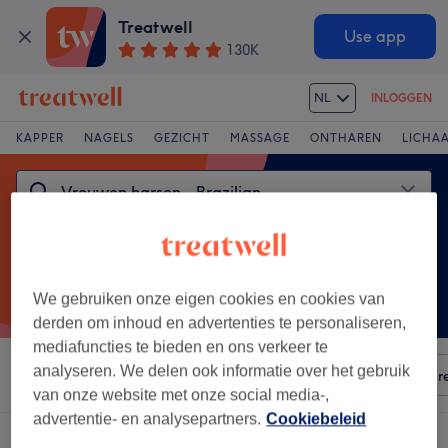
Treatwell
Use app
130K
NL
INLOGGEN
KAPPER
NAGELS
GEZICHT
MASSAGE
ONTHAREN
LICHA
We gebruiken onze eigen cookies en cookies van
derden om inhoud en advertenties te personaliseren,
mediafuncties te bieden en ons verkeer te
analyseren. We delen ook informatie over het gebruik
Sorteer op
Elke prijs
Voorzieningen
Salons
Expr
van onze website met onze social media-,
advertentie- en analysepartners.
Cookiebeleid
Een salon met:
vrouwen harsen - brazilian in Stadsdeel Oost, Enschede