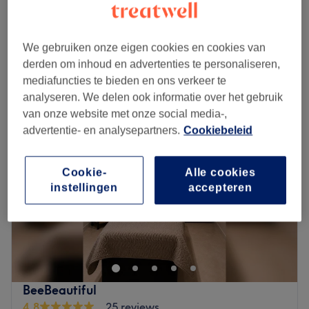
Vrouwen waxen - intieme zone
vanaf
€27
20 min - 40 min
Kort overzicht salongegevens
We gebruiken onze eigen cookies en cookies van
derden om inhoud en advertenties te personaliseren,
mediafuncties te bieden en ons verkeer te
Maandag
09:00
–
18:00
analyseren. We delen ook informatie over het gebruik
Dinsdag
09:00
–
21:00
van onze website met onze social media-,
Woensdag
09:00
–
18:00
advertentie- en analysepartners.
Cookiebeleid
Donderdag
09:00
–
21:00
Vrijdag
09:00
–
18:00
Zaterdag
09:00
–
18:00
Cookie-
Alle cookies
Zondag
Gesloten
instellingen
accepteren
Beauty by Lisa is een schoonheidssalon met een bijzonder
specialisme: wimperextensions. Daarnaast bieden wij
vele andere schoonheidsbehandelingen aan en streven
wij ernaar je schoonheidswensen te vervullen op een
deskundige en zorgvuldige manier. Wij zijn expert op het
BeeBeautiful
gebied van wimpers, nagelstyling en
4,8
25 reviews