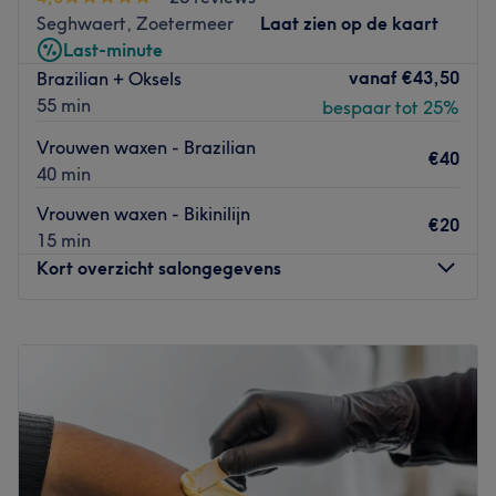
schoonheidsbehandelingen. Beauty by Lisa werkt
Seghwaert, Zoetermeer
Laat zien op de kaart
exclusief met de merken Blink, MYscara, Shellac &
Last-minute
Dermalogica.
vanaf
€43,50
Brazilian + Oksels
Go to venue
55 min
bespaar tot 25%
Vrouwen waxen - Brazilian
€40
40 min
Vrouwen waxen - Bikinilijn
€20
15 min
Kort overzicht salongegevens
Maandag
09:30
–
20:15
Dinsdag
09:30
–
20:15
Woensdag
17:30
–
20:15
Donderdag
09:30
–
20:15
Vrijdag
09:30
–
20:15
Zaterdag
11:00
–
18:00
Zondag
Gesloten