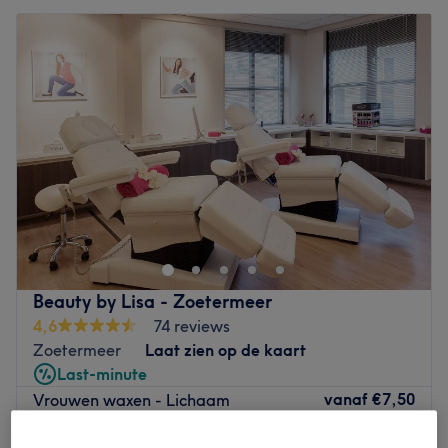
Beauty by Lisa - Zoetermeer
4,6
74 reviews
Zoetermeer
Laat zien op de kaart
Last-minute
vanaf
€7,50
Vrouwen waxen - Lichaam
5 min - 50 min
bespaar tot 25%