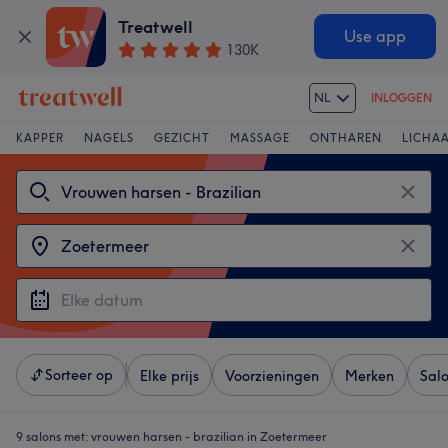
Treatwell
Use app
130K
NL
INLOGGEN
KAPPER
NAGELS
GEZICHT
MASSAGE
ONTHAREN
LICHA
Sorteer op
Elke prijs
Voorzieningen
Merken
Sal
9 salons met:
vrouwen harsen - brazilian in Zoetermeer