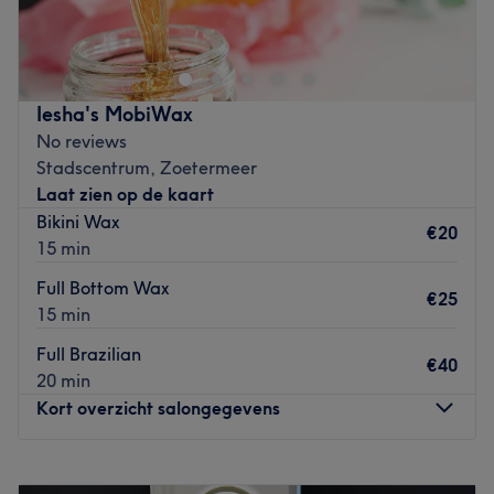
hier terecht voor vrouwen waxen. Tijdens de
behandelingen ervaar je een relaxte sfeer, zodat je
volledig ontspannen de salon verlaat.
Dichtstbijzijnde openbaar vervoer:
Iesha's MobiWax
No reviews
Bushalte Binnenpark, Bus 400 Leiden
Stadscentrum, Zoetermeer
Het team:
Laat zien op de kaart
Het team staat voor je klaar.
Bikini Wax
€20
15 min
Wat we leuk vinden aan de salon:
Sfeer:
Full Bottom Wax
€25
Gespecialiseerd in: vrouwen waxen
15 min
Merken en producten:
Full Brazilian
De extra's:
€40
20 min
Go to venue
Kort overzicht salongegevens
Maandag
Gesloten