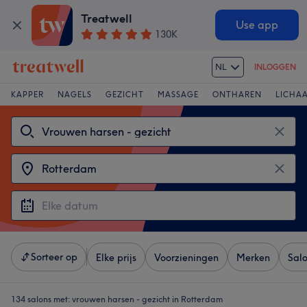
Treatwell
Use app
130K
NL
INLOGGEN
KAPPER
NAGELS
GEZICHT
MASSAGE
ONTHAREN
LICHA
Sorteer op
Elke prijs
Voorzieningen
Merken
Sal
134 salons met:
vrouwen harsen - gezicht in Rotterdam