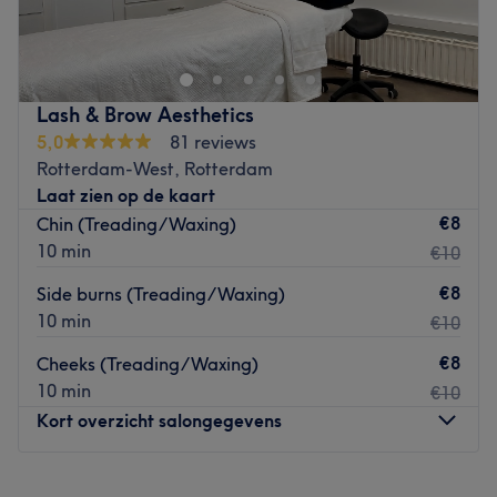
voor diverse beauty behandelingen zoals facials,
ontharen, afslankbehandelingen of het bijwerken van je
wimpers en wenkbrauwen.
Dichtstbijzijnde openbaar vervoer:
Tramhalte 1e
Lash & Brow Aesthetics
Middelandsstraat
5,0
81 reviews
Rotterdam-West, Rotterdam
Het team:
Netheid, gastvrijheid en persoonlijke
Laat zien op de kaart
aandacht
€8
Chin (Treading/Waxing)
Wat we leuk vinden aan de salon:
10 min
€10
Sfeer: Vriendelijkheid en gastvrijheid
Merken en producten: Ahava
€8
Side burns (Treading/Waxing)
De extra’s: 10 jaar in het vak
10 min
€10
Go to venue
€8
Cheeks (Treading/Waxing)
10 min
€10
Kort overzicht salongegevens
Maandag
12:00
–
18:00