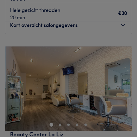
Go to venue
Hele gezicht threaden
€30
20 min
Kort overzicht salongegevens
Maandag
10:00
–
18:30
Dinsdag
10:00
–
19:00
Woensdag
10:00
–
19:00
Donderdag
10:00
–
19:00
Vrijdag
10:00
–
19:00
Zaterdag
09:00
–
18:00
Zondag
Gesloten
Jorindel Hair – Rotterdam In de salon hangt een warme
en professionele sfeer waar ontspanning en persoonlijke
aandacht centraal staan. Klanten voelen zich welkom en
kunnen rekenen op eerlijk advies en een fijne
salonervaring.
Beauty Center La Liz