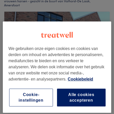
vrouwen harsen - gezicht in de buurt van Vathorst-De Laak,
Amersfoort
We gebruiken onze eigen cookies en cookies van
derden om inhoud en advertenties te personaliseren,
mediafuncties te bieden en ons verkeer te
analyseren. We delen ook informatie over het gebruik
van onze website met onze social media-,
advertentie- en analysepartners.
Cookiebeleid
Happy Skin By Kim
4,9
602 reviews
Cookie-
Alle cookies
Amersfoort
Laat zien op de kaart
instellingen
accepteren
Vrouwen waxen - Gezicht
vanaf
€5
5 min - 15 min