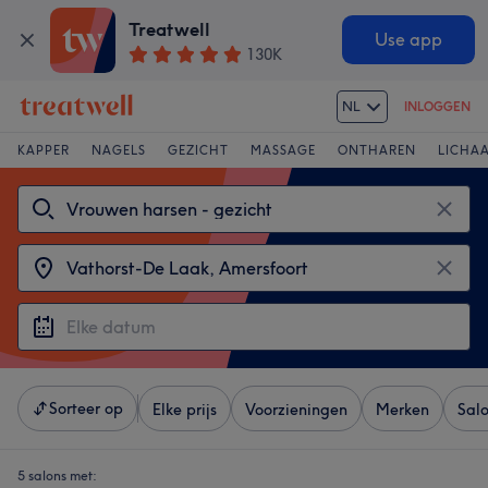
Treatwell
Use app
130K
NL
INLOGGEN
KAPPER
NAGELS
GEZICHT
MASSAGE
ONTHAREN
LICHA
Sorteer op
Elke prijs
Voorzieningen
Merken
Sal
5 salons met: