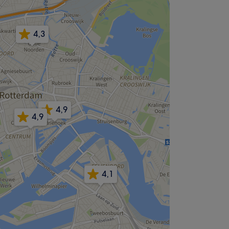
4,3
4,9
4,9
4,1