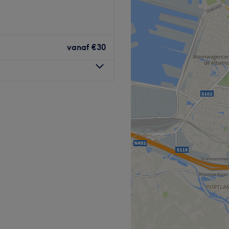
さい。
・デ・サロン:
n talentvolle haarstylisten
tiviteit en servicer vanuit
vanaf
€30
m Zuid. New image staat
Go to venue
 ook is, zij halen het er het
ge zijn vakkundig en
Go to venue
 Ze nodigen jou uit om langs
 advies op maat.
pafstand van de salon.
r.
iverse beauty
Afro haar.
n vegan, natuurlijke &