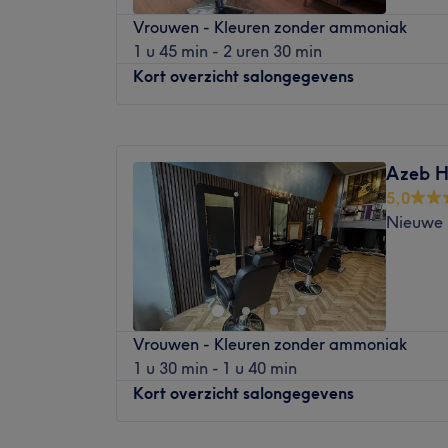
Narges Signature Hair is een salon waar z
Vrouwen - Kleuren zonder ammoniak
staan, met als doel de klanten een unieke 
1 u 45 min - 2 uren 30 min
Dichtstbijzijnde openbaar vervoer:
Kort overzicht salongegevens
De salon is gelegen bij de halte Rotterdam
Het team:
Maandag
09:30
–
19:30
Mijn naam is Narges, het gezicht achter N
Dinsdag
09:30
–
19:30
Azeb Ha
Woensdag
09:30
–
19:30
Met
meer dan 25 jaar ervaring
in het kapp
5,0
Donderdag
09:30
–
19:30
goede handen, ik werk elke dag met liefde, 
Nieuwe 
Vrijdag
09:30
–
19:30
Bij mij draait alles om
kwaliteit, persoonli
Zaterdag
09:30
–
19:30
stijl
. Of je nu komt voor een frisse knipbeurt
Zondag
Gesloten
totale make-over: mijn streven is het lever
die jouw innerlijke schoonheid naar buiten
Like iTは、23年以上のキャリアを持つ
Vrouwen - Kleuren zonder ammoniak
トが経営するサロンです。お客様の理想の
Wat we leuk vinden aan de salon:
1 u 30 min - 1 u 40 min
全力を尽くします。
Sfeer: vriendelijk & verzorgd
Kort overzicht salongegevens
Gespecialiseerd in: haarbehandelingen
当社では、頭皮と髪の化学的ダメージから
まない処方を採用し、製品の選択に細心の