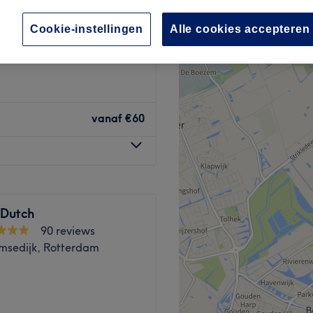
92 reviews
−
Rotterdam
Cookie-instellingen
Alle cookies accepteren
vanaf
€60
 Dutch
90 reviews
msedijk, Rotterdam