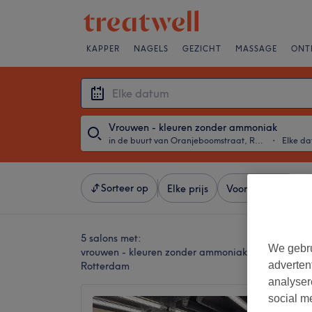
KAPPER
NAGELS
GEZICHT
MASSAGE
ONT
Vrouwen - kleuren zonder ammoniak
in de buurt van Oranjeboomstraat, Rotterdam
・
Elke d
Sorteer op
Elke prijs
Voorzieningen
5 salons met:
We gebru
vrouwen - kleuren zonder ammoniak in de buurt 
adverten
Rotterdam
analyser
social m
Narges