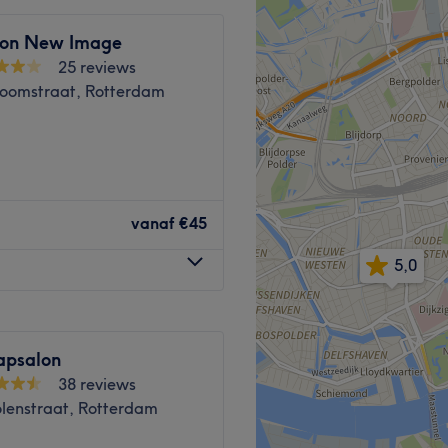
された白髪のブレンドを専門
ニックで、美しく先立つオン
lon New Image
25 reviews
oomstraat, Rotterdam
、ハイライトを作るカラーエ
アに変身させるレングスアッ
 comfort centraal staan, met
ションなど、堅実なソリュー
aring te bieden.
vanaf
€45
5,0
本から輸入しており、刺激の
, Claes de Vrieselaan /
ていません。
 です。
rkers die zorg dragen voor
apsalon
ijk en streven ernaar om aan
38 reviews
enstraat, Rotterdam
ーム・ヴァン・メデューカー
・クランテン。専門家とし