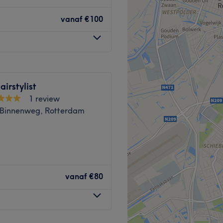
org en comfort centraal
wellnesservaring te bieden.
vanaf
€100
 Blaak.
arges Signature Hair.
irstylist
ersvak ben je bij mij in
1 review
passie en creativiteit!
Binnenweg, Rotterdam
jke aandacht
en
jouw unieke
, prachtige kleur, of een
en van kwaliteit en een look
 brengt.
経験豊富な日本人ヘアスタイリス
スタイルを実現するために、
vanaf
€80
守るために、アンモニアを含
注意を払っています。
Go to venue