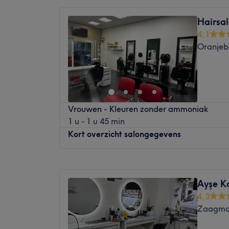
Maandag
11:00
–
19:00
今回は、ハイライトを使ったカスタマイズ
Dinsdag
10:00
–
19:00
としており、エアタッチなどの正確なテク
Hairsa
Woensdag
10:00
–
19:00
ブレスタイルを作成します。
4,1
Donderdag
10:00
–
19:00
Oranjeb
当サロンのエクステンションサービスでは
Vrijdag
10:00
–
19:00
クステンション、ショートヘアをロングヘ
Zaterdag
12:00
–
19:00
プ
Zondag
Gesloten
技術、
薄毛や
Azeb Hairstylist is een salon waar zorg en
Vrouwen - Kleuren zonder ammoniak
切れ毛をカバーするボリュームエクステン
als doel de klanten een unieke wellnesserv
1 u - 1 u 45 min
ションをご提供しています。
Dichtstbijzijnde openbaar vervoer:
Kort overzicht salongegevens
私たちのヘアエクステンションはすべて日
De salon is gelegen bij de halte Rotterdam
強い化学薬品、続剤、金属ビーズは使用し
Nieuwe Binnenweg.
Maandag
09:30
–
18:00
Dichtstbijzijnde openbaar vervoer:
Het team:
Dinsdag
09:30
–
18:00
De サロンは、gelegen bij de halte Beurs
De salon heeft een klein team van medewe
Ayşe K
Woensdag
09:30
–
18:00
de klanten. Ze zijn professioneel, vriendel
4,3
チーム:
Donderdag
09:30
–
18:00
alle behoeften van hun klanten te voldoen.
Zaagmol
サロン・ヒーフト・イーン・クライン・チ
Vrijdag
09:30
–
21:00
ズ・ディ・ゾーグ・ドラゲン・ヴォー・デ
Wat we leuk vinden aan de salon:
Zaterdag
09:00
–
17:00