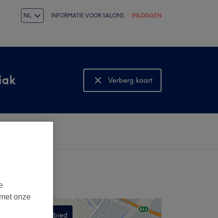
NL
INFORMATIE VOOR SALONS
INLOGGEN
iak
Verberg kaart
Bekijk kaart
e
 met onze
Zoek dit gebied