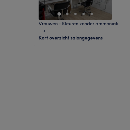
て、全力を尽くして、全力を尽くしてくだ
Sfeer: vriendelijk & verzorgd
Zondag
10:00
–
11:00
Gespecialiseerd in: haarbehandelingen
ワット・ウィー・レウク・ビンデン・アーン
Gebruikte merken en producten:
Bij Hairsalon New Image werkt een team va
Sfeer: vriendelijk & verzorgd
Vrouwen - Kleuren zonder ammoniak
De extra’s: -
met gevoel voor vormgeving, vakkennis, crea
専門分野: ハールベハンデリンゲン
1 u
een ruime salon aan de Kop van Rotterda
製品の製造元: Davines & Milbon
Kort overzicht salongegevens
voor diversiteit en eenheid. Wat je haar type
追加情報: -
beste voor je uit! Alle kappers bij New Ima
gespecialiseerd in specifieke behandeling.
Maandag
Gesloten
te komen voor een bakkie koffie of thee en
Dinsdag
10:30
–
19:00
Woensdag
10:30
–
19:00
Dichtstbijzijnde openbaar vervoer:
Donderdag
10:00
–
19:00
De bushalte Rotterdam Vuurplaat is op loo
Vrijdag
10:30
–
19:00
Het team:
Zaterdag
10:00
–
19:00
Het team helpt je met veel kunde en plezie
Zondag
Gesloten
Wat we leuk vinden aan de salon:
Sfeer: professioneel en gezellig
Ayşe Kapsalon heeft 40+ jaar ervaring in d
Gespecialiseerd in: Europees, Aziatisch & 
behandelingen.
Merken en producten: Ze maken gebruik va
Dichtstbijzijnde openbaar vervoer: