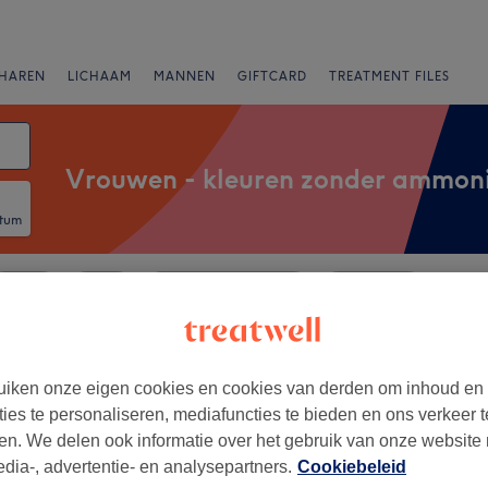
HAREN
LICHAAM
MANNEN
GIFTCARD
TREATMENT FILES
Vrouwen - kleuren zonder ammon
atum
Merken
Salons
Expresaanbiedingen
Beoordeling
iken onze eigen cookies en cookies van derden om inhoud en
van Oranjeboomstraat,
ties te personaliseren, mediafuncties te bieden en ons verkeer t
en. We delen ook informatie over het gebruik van onze website
edia-, advertentie- en analysepartners.
Cookiebeleid
+
 Signature Hair