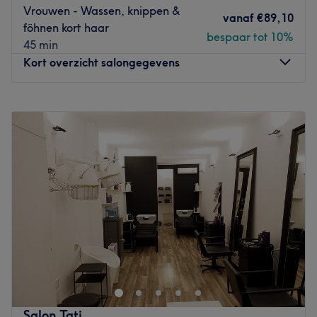
Vrouwen - Wassen, knippen &
vanaf
€89,10
föhnen kort haar
bespaar tot 10%
45 min
Kort overzicht salongegevens
Maandag
Gesloten
Dinsdag
09:00
–
14:00
Woensdag
09:00
–
18:00
Donderdag
09:00
–
18:00
Vrijdag
09:00
–
19:30
Zaterdag
09:00
–
16:00
Zondag
Gesloten
Op de Bankastraat tref je het gemotiveerde en betrokken
team van Martin Willems Hair Art. Ze zijn op de hoogte
van de laatste ontwikkelingen en trends in de
kapperswereld. Martin is ambassador van Matrix
Nederland en maakt deel uit van het Global Design
Salon Tati