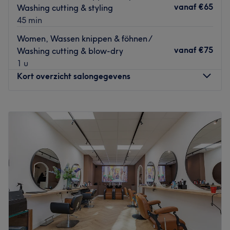
vanaf
€65
Washing cutting & styling
45 min
Women, Wassen knippen & föhnen /
vanaf
€75
Washing cutting & blow-dry
1 u
Kort overzicht salongegevens
Maandag
Gesloten
Dinsdag
09:00
–
18:00
Woensdag
10:00
–
18:00
Donderdag
09:00
–
18:00
Vrijdag
09:00
–
18:00
Zaterdag
10:00
–
18:00
Zondag
10:00
–
18:00
Aan het gezellige Anna Paulownaplein in Den Haag vind
je
WI kappers
. Je kunt hier terecht voor het
professioneel
knippen, kleuren en stylen
van je haar.