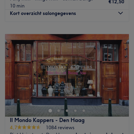
Betalen kan met Pin/Maestro
€12,50
10 min
Go to venue
Kort overzicht salongegevens
Maandag
Gesloten
Dinsdag
10:00
–
17:00
Woensdag
10:00
–
17:00
Donderdag
10:00
–
17:00
Vrijdag
10:00
–
17:00
Zaterdag
10:00
–
16:00
Zondag
Gesloten
Bij two two seven in Den Haag zijn ze gespecialiseerd in
traditionele en creatieve kniptechnieken. Ze geven je
advies over welk kapsel goed bij je past en houden
rekening met je haartype, gezichtsvorm, figuur, levensstijl
en persoonlijkheid. Bij alle behandelingen krijg je een
Il Mondo Kappers - Den Haag
Stress Relieving Massage zodat je lekker ontspant. Fijn is
4,7
1084 reviews
dat ze je de service bieden om tussen twee knipbeurten