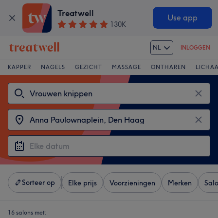
Treatwell
Use app
130K
NL
INLOGGEN
KAPPER
NAGELS
GEZICHT
MASSAGE
ONTHAREN
LICHA
Sorteer op
Elke prijs
Voorzieningen
Merken
Sal
16 salons met: