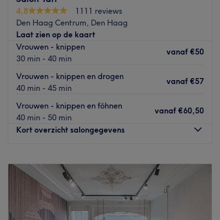
Team van Matrix USA. Martin en zijn team geven shows,
4,8
1111 reviews
demonstraties en workshops aan andere kappers, zowel
Den Haag Centrum, Den Haag
nationaal als internationaal. De salon heeft een moderne
Laat zien op de kaart
en rustige uitstraling. Ze willen dat je je op je gemak
Vrouwen - knippen
voelt en zetten kwaliteit en aandacht voorop.
vanaf
€50
30 min - 40 min
Go to venue
Vrouwen - knippen en drogen
vanaf
€57
40 min - 45 min
Vrouwen - knippen en föhnen
vanaf
€60,50
40 min - 50 min
Kort overzicht salongegevens
Maandag
Gesloten
Dinsdag
09:00
–
18:00
Woensdag
09:00
–
18:00
Donderdag
09:00
–
18:00
Vrijdag
09:00
–
18:00
Zaterdag
09:00
–
15:00