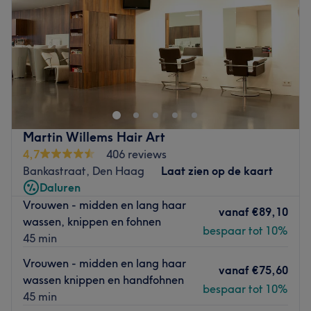
Zaterdag
09:00
–
16:00
Zondag
Gesloten
Elira Haarmode is een sfeervolle salon aan de statige
Prins Hendrikstraat in het hippe, jonge Zeeheldenkwartier
Go to venue
Martin Willems Hair Art
4,7
406 reviews
Bankastraat, Den Haag
Laat zien op de kaart
Daluren
Vrouwen - midden en lang haar
vanaf
€89,10
wassen, knippen en fohnen
bespaar tot 10%
45 min
Vrouwen - midden en lang haar
vanaf
€75,60
wassen knippen en handfohnen
bespaar tot 10%
45 min