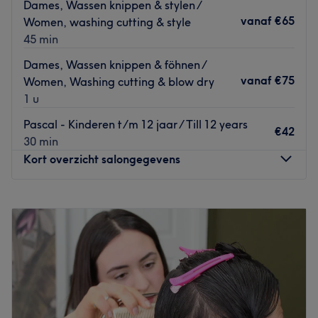
Dames, Wassen knippen & stylen /
behandeling die bij jou past. Er wordt in de salon alleen
vanaf
€65
Women, washing cutting & style
gewerkt met kwaliteitsproducten.
45 min
Go to venue
Dames, Wassen knippen & föhnen /
vanaf
€75
Women, Washing cutting & blow dry
1 u
Pascal - Kinderen t/m 12 jaar / Till 12 years
€42
30 min
Kort overzicht salongegevens
Maandag
Gesloten
Dinsdag
09:00
–
19:00
Woensdag
10:00
–
18:00
Donderdag
09:00
–
19:00
Vrijdag
09:00
–
19:00
Zaterdag
09:00
–
20:00
Zondag
09:00
–
20:00