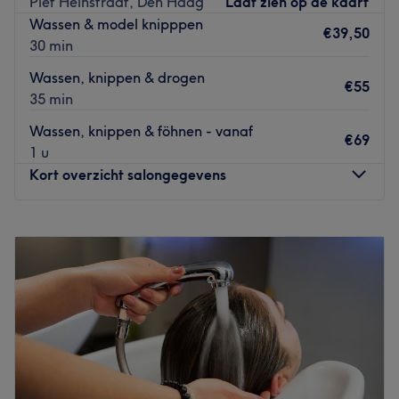
Piet Heinstraat, Den Haag
Laat zien op de kaart
door gratis je pony en/of nekharen bij te werken zodat je
Wassen & model knipppen
model goed behouden blijft. Er wordt gewerkt met de
€39,50
30 min
producten van Goldwell en Kerasilk.
Wassen, knippen & drogen
Go to venue
€55
35 min
Wassen, knippen & föhnen - vanaf
€69
1 u
Kort overzicht salongegevens
Maandag
09:00
–
18:00
Dinsdag
09:00
–
18:00
Woensdag
09:00
–
18:00
Donderdag
09:00
–
20:00
Vrijdag
09:00
–
18:00
Zaterdag
08:00
–
17:00
Zondag
Gesloten
Bij Il Mondo Kappers op de Piet Heinstraat staat de