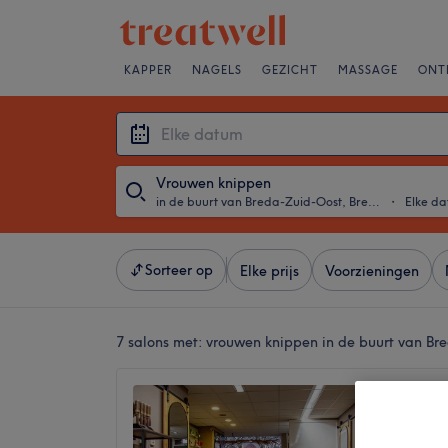
KAPPER
NAGELS
GEZICHT
MASSAGE
ONT
Vrouwen knippen
in de buurt van Breda-Zuid-Oost, Breda
・
Elke d
Sorteer op
Elke prijs
Voorzieningen
7 salons met:
vrouwen knippen in de buurt van Br
Coiffur
4,5
Monseig