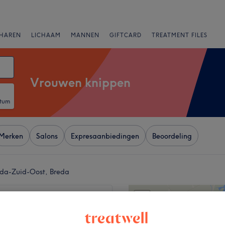
HAREN
LICHAAM
MANNEN
GIFTCARD
TREATMENT FILES
Vrouwen knippen
atum
Merken
Salons
Expresaanbiedingen
Beoordeling
eda-Zuid-Oost, Breda
+
e de Milano
1989 reviews
−
neur Nolensplein, Breda