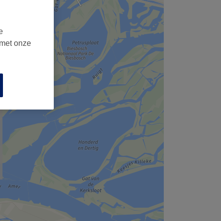
e
 met onze