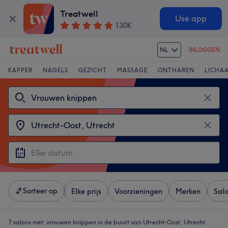
Treatwell
Use app
130K
NL
INLOGGEN
KAPPER
NAGELS
GEZICHT
MASSAGE
ONTHAREN
LICHA
Sorteer op
Elke prijs
Voorzieningen
Merken
Sal
7 salons met:
vrouwen knippen in de buurt van Utrecht-Oost, Utrecht