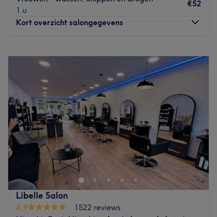
a facial mask.
€52
1 u
Go to venue
Kort overzicht salongegevens
Maandag
Gesloten
Dinsdag
10:00
–
18:30
Woensdag
09:00
–
18:30
Donderdag
09:00
–
21:00
Vrijdag
09:00
–
18:30
Zaterdag
08:30
–
17:00
Zondag
Gesloten
Natalja is de gedreven haarstylist in de dependance
Descansa gevestigd in de bilstraat op nr. 39 (links schuin
tegenover het hoofdgebouw van Descansa)
Zij is, samen met haar team van medewerkers, een echte
Libelle Salon
kunstenaar in het snijden van haar. Prachtig soepel
4,9
1522 reviews
vallend haar krijgt u met deze techniek.