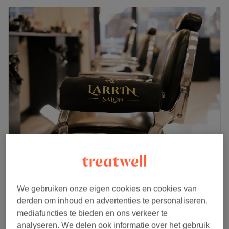
Larrin
4,7
730 reviews
Wittevrouwen, Utrecht
Laat zien op de kaart
We gebruiken onze eigen cookies en cookies van
€40
Vrouwen studenten- wassen+knippen+drogen
derden om inhoud en advertenties te personaliseren,
40 min
€50
mediafuncties te bieden en ons verkeer te
€60
Vrouwen - wassen, knippen & föhnen
analyseren. We delen ook informatie over het gebruik