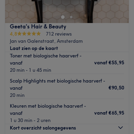
haarsalon waar warmte, zorg en comfort centraal staan,
met als doel ieder haartype te herstellen, te laten groeien
en tot zijn gezondste vorm te brengen.
Dichtstbijzijnde openbaar vervoer: De salon is gelegen bij
Geeta's Hair & Beauty
de halte Metro Henk Sneevlietweg.
4,8
712 reviews
Jan van Galenstraat, Amsterdam
Team: Het team bestaat uit een klein team met ruim 6
Laat zien op de kaart
jaar ervaring in het vak.
Toner met biologische haarverf -
Wat we leuk vinden aan de salon: Sfeer: warm,
vanaf
€55,95
vanaf
vriendelijk, verzorgd en comfortabel.
20 min - 1 u 45 min
Gespecialiseerd in: haargroei, haaruitval,
Scalp Highlights met biologische haarverf -
hoofdhuidverbetering, trichologie, haarherstel,
€90,50
vanaf
detoxbehandelingen, plantaardig verven, Japanse head
20 min
& hairspa, Ayurvedische kruidenbehandelingen, krullen
reset, knippen van rechte lengte en het behandelen van
Kleuren met biologische haarverf -
gespleten punten.
vanaf
€65,95
vanaf
1 u 30 min - 2 uren
Gebruikte merken en producten: Oway, Lujaine, Oliebe,
Kort overzicht salongegevens
Redken en Kérastase.