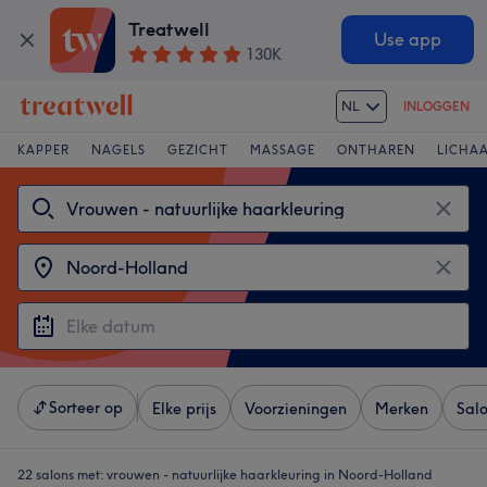
Treatwell
Use app
130K
NL
INLOGGEN
KAPPER
NAGELS
GEZICHT
MASSAGE
ONTHAREN
LICHA
Sorteer op
Elke prijs
Voorzieningen
Merken
Sal
22 salons met:
vrouwen - natuurlijke haarkleuring in Noord-Holland