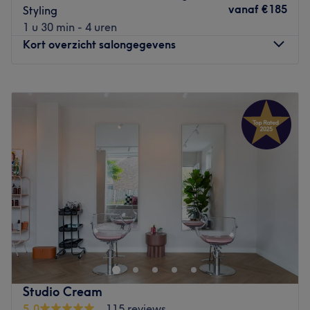
De salon heeft een klein team van medewerkers die zorg
vanaf
€185
Styling
dragen voor de klanten. Ze zijn professioneel, vriendelijk
1 u 30 min - 4 uren
en streven ernaar om aan alle behoeften van hun klanten
Kort overzicht salongegevens
te voldoen.
Wat we leuk vinden aan de salon:
Maandag
Gesloten
Sfeer: vriendelijk & verzorgd
Dinsdag
09:30
–
18:00
Gespecialiseerd in: schoonheidsbehandelingen
Woensdag
09:30
–
18:30
Gebruikte merken en producten: Er wordt gewerkt met
Donderdag
09:30
–
18:00
producten van L'oréal Professional, CHI en Keune.
Vrijdag
09:30
–
18:30
De extra’s: kindvriendelijk
Zaterdag
09:30
–
18:00
Go to venue
Zondag
Gesloten
HD Colorhouse in het centrum van Zaandam is niet
zomaar een kapsalon; het is namelijk een award-winning
kapsalon waar je je in Hollywoodse sferen waant. In 2017
heeft deze salon de Coiffureaward gewonnen. Het team
van stylisten, coloristen en visagisten is gespecialiseerd in
Studio Cream
knippen, kleuren en make-up én altijd goed op de hoogte
5,0
115 reviews