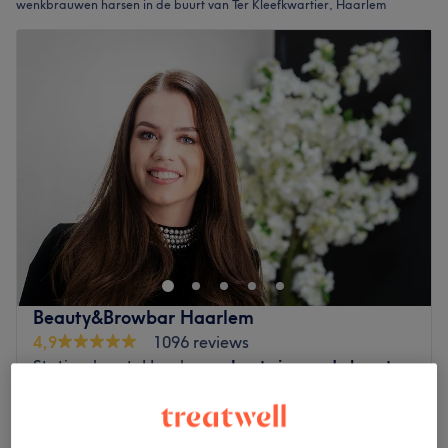
wenkbrauwen harsen in de buurt van Ter Kleefkwartier, Haarlem
Beauty&Browbar Haarlem
4,9
1096 reviews
Stationsbuurt, Haarlem
Laat zien op de kaart
BROW SHAPING ( zonder verven
vanaf
€31,50
wenkbrauwen)
20 min - 25 min