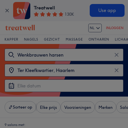
Treatwell
Use app
130K
NL
INLOGGEN
KAPPER
NAGELS
GEZICHT
MASSAGE
ONTHAREN
LICHA
Sorteer op
Elke prijs
Voorzieningen
Merken
Sal
9 salons met: