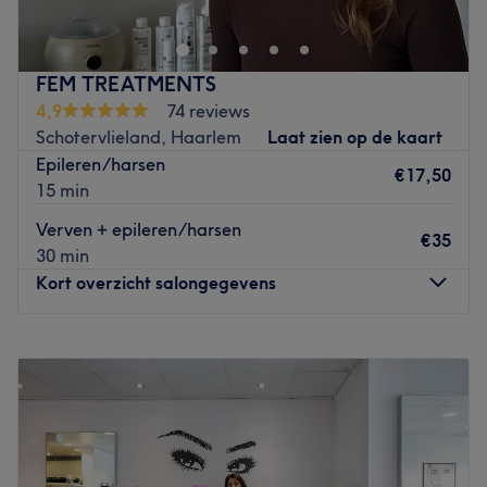
een perfecte
'Brazilian' bikinilijn
. Ze werken met
Lycon
Wax
from Down Under, een goede manier om effectief en
veilig te kunnen ontharen. De Lycon Waxen bestaan uit
FEM TREATMENTS
natuurlijke en verzachtende ingrediënten die je huid
4,9
74 reviews
verzorgen. De perfecte blend van natuurlijke hars,
Schotervlieland, Haarlem
Laat zien op de kaart
bijenwax en heerlijk ruikende aroma's
verwennen je huid
.
Epileren/harsen
€17,50
Go to venue
15 min
Verven + epileren/harsen
€35
30 min
Kort overzicht salongegevens
Maandag
Gesloten
Dinsdag
12:00
–
21:00
Woensdag
Gesloten
Donderdag
10:00
–
18:00
Vrijdag
09:00
–
17:00
Zaterdag
Gesloten