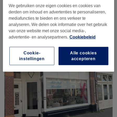
We gebruiken onze eigen cookies en cookies van
BROW SHAPING + TINTING
vanaf
€42
derden om inhoud en advertenties te personaliseren,
30 min - 45 min
mediafuncties te bieden en ons verkeer te
EERSTE BEZOEK ( NEW CLIENTS)
analyseren. We delen ook informatie over het gebruik
vanaf
€38
25 min - 50 min
van onze website met onze social media-,
Kort overzicht salongegevens
advertentie- en analysepartners.
Cookiebeleid
Maandag
Gesloten
Cookie-
Alle cookies
Dinsdag
09:00
–
19:15
instellingen
accepteren
Woensdag
09:00
–
19:00
Donderdag
09:00
–
20:15
Vrijdag
09:00
–
17:30
Zaterdag
Gesloten
Zondag
Gesloten
In de
Jansweg in Haarlem
vind je
schoonheidssalon
Beauty&Browbar Haarlem.
De salon staat bekend om
natuurlijke wenkbrauwen.